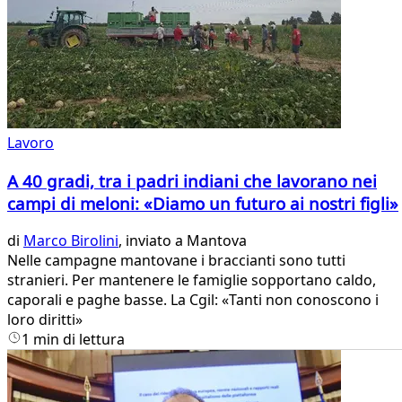
Lavoro
A 40 gradi, tra i padri indiani che lavorano nei
campi di meloni: «Diamo un futuro ai nostri figli»
di
Marco Birolini
, inviato a Mantova
Nelle campagne mantovane i braccianti sono tutti
stranieri. Per mantenere le famiglie sopportano caldo,
caporali e paghe basse. La Cgil: «Tanti non conoscono i
loro diritti»
1 min di lettura