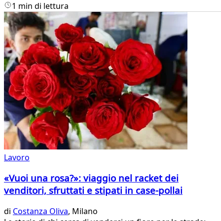
1 min di lettura
Lavoro
«Vuoi una rosa?»: viaggio nel racket dei
venditori, sfruttati e stipati in case-pollai
di
Costanza Oliva
, Milano