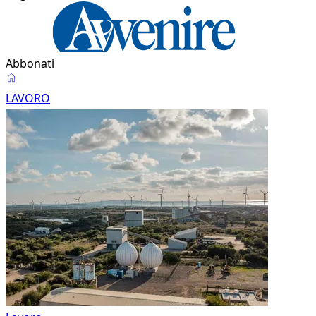
Abbonati
Lavoro
LAVORO