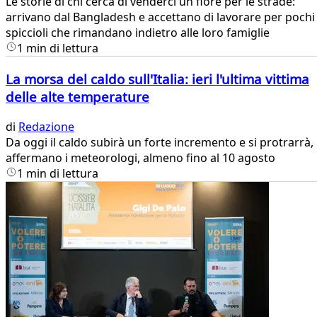
Le storie di chi cerca di venderci un fiore per le strade:
arrivano dal Bangladesh e accettano di lavorare per pochi
spiccioli che rimandano indietro alle loro famiglie
1 min di lettura
La morsa del caldo sull'Italia: ieri l'ultima vittima
delle alte temperature
di
Redazione
Da oggi il caldo subirà un forte incremento e si protrarrà,
affermano i meteorologi, almeno fino al 10 agosto
1 min di lettura