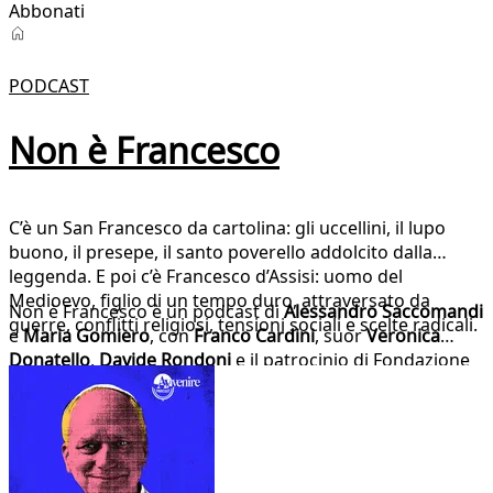
Abbonati
Podcast
PODCAST
Non è Francesco
C’è un San Francesco da cartolina: gli uccellini, il lupo
buono, il presepe, il santo poverello addolcito dalla
leggenda. E poi c’è Francesco d’Assisi: uomo del
Medioevo, figlio di un tempo duro, attraversato da
Non è Francesco è un podcast di
Alessandro Saccomandi
guerre, conflitti religiosi, tensioni sociali e scelte radicali.
e
Maria Gomiero
, con
Franco Cardini
, suor
Veronica
Donatello
,
Davide Rondoni
e il patrocinio di Fondazione
Cariplo. Entra nello spazio tra il santo che crediamo di
conoscere e l’uomo che la storia ci restituisce. Attraverso
fonti, biografie, tradizioni popolari e immagini diventate
inevitabili — dal lupo di Gubbio a Damietta, da Chiara a
Greccio — il podcast prova a liberare Francesco dallo