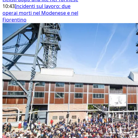
10:43
Incidenti sul lavoro: due
operai morti nel Modenese e nel
Fiorentino