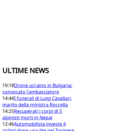
ULTIME NEWS
19:18
Drone ucraino in Bulgaria:
convocato l'ambasciatore
14:44
I funerali di Luigi Cavallari,
marito della ministra Roccella
14:25
Recuperati i corpi di 5
alpinisti morti in Nepal
12:46
Automobilista investe 4
ciclisti dopo una lite nel Torinese