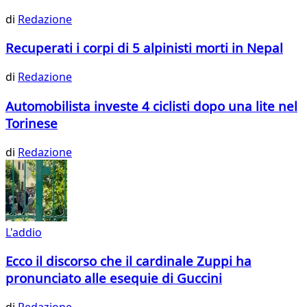
di
Redazione
Recuperati i corpi di 5 alpinisti morti in Nepal
di
Redazione
Automobilista investe 4 ciclisti dopo una lite nel
Torinese
di
Redazione
L'addio
Ecco il discorso che il cardinale Zuppi ha
pronunciato alle esequie di Guccini