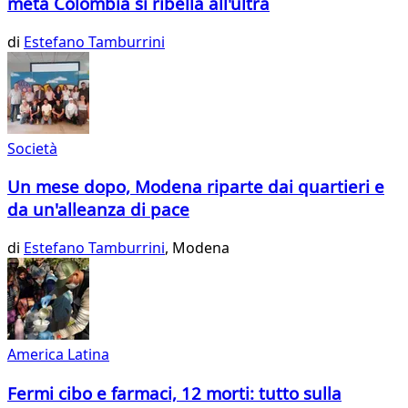
metà Colombia si ribella all'ultrà
di
Estefano Tamburrini
Società
Un mese dopo, Modena riparte dai quartieri e
da un'alleanza di pace
di
Estefano Tamburrini
, Modena
America Latina
Fermi cibo e farmaci, 12 morti: tutto sulla