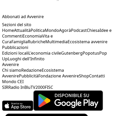
1
2
3
Abbonati ad Avvenire
Sezioni del sito
Home
Attualità
Politica
Mondo
Agorà
Podcast
Chiesa
Idee e
Commenti
Economia
Vita e
Cura
Famiglia
Rubriche
Multimedia
Ecosistema avvenire
Pubblicazioni
Edizioni locali
L'economia civile
Gutenberg
Popotus
Pop
Up
Luoghi dell'Infinito
Avvenire
Chi siamo
Redazione
Ecosistema
Avvenire
Pubblicità
Fondazione Avvenire
Shop
Contatti
Mondo CEI
SIR
Radio InBlu
TV2000
FISC