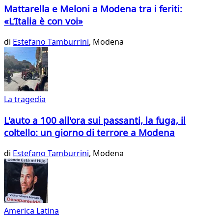
Mattarella e Meloni a Modena tra i feriti:
«L’Italia è con voi»
di
Estefano Tamburrini
, Modena
La tragedia
L'auto a 100 all'ora sui passanti, la fuga, il
coltello: un giorno di terrore a Modena
di
Estefano Tamburrini
, Modena
America Latina