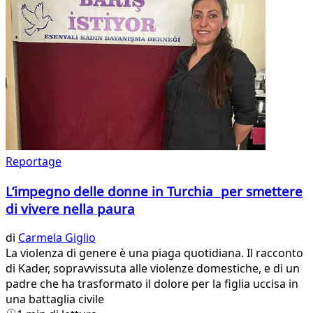
Reportage
L’impegno delle donne in Turchia per smettere
di vivere nella paura
di
Carmela Giglio
La violenza di genere è una piaga quotidiana. Il racconto
di Kader, sopravvissuta alle violenze domestiche, e di un
padre che ha trasformato il dolore per la figlia uccisa in
una battaglia civile