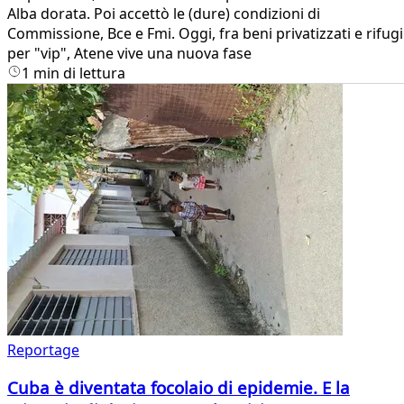
Alba dorata. Poi accettò le (dure) condizioni di
Commissione, Bce e Fmi. Oggi, fra beni privatizzati e rifugi
per "vip", Atene vive una nuova fase
1 min di lettura
Reportage
Cuba è diventata focolaio di epidemie. E la