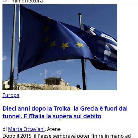
1 min di lettura
Europa
Dieci anni dopo la Troika la Grecia è fuori dal
tunnel. E l’Italia la supera sul debito
di
Marta Ottaviani
, Atene
Dopo il 2015, il Paese sembrava poter finire in mano ad