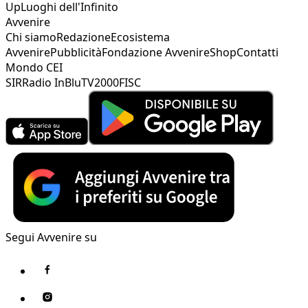
Up
Luoghi dell'Infinito
Avvenire
Chi siamo
Redazione
Ecosistema
Avvenire
Pubblicità
Fondazione Avvenire
Shop
Contatti
Mondo CEI
SIR
Radio InBlu
TV2000
FISC
Segui Avvenire su