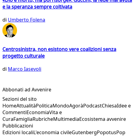
«Dio è morto, ma poi risorge»: Guccini, la fede mai avuta
e la speranza sempre coltivata
di
Umberto Folena
Centrosinistra, non esistono vere coalizioni senza
progetto culturale
di
Marco Iasevoli
Abbonati ad Avvenire
Sezioni del sito
Home
Attualità
Politica
Mondo
Agorà
Podcast
Chiesa
Idee e
Commenti
Economia
Vita e
Cura
Famiglia
Rubriche
Multimedia
Ecosistema avvenire
Pubblicazioni
Edizioni locali
L'economia civile
Gutenberg
Popotus
Pop