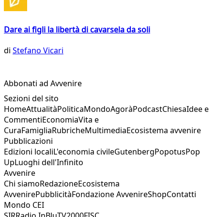
Dare ai figli la libertà di cavarsela da soli
di
Stefano Vicari
Abbonati ad Avvenire
Sezioni del sito
Home
Attualità
Politica
Mondo
Agorà
Podcast
Chiesa
Idee e
Commenti
Economia
Vita e
Cura
Famiglia
Rubriche
Multimedia
Ecosistema avvenire
Pubblicazioni
Edizioni locali
L'economia civile
Gutenberg
Popotus
Pop
Up
Luoghi dell'Infinito
Avvenire
Chi siamo
Redazione
Ecosistema
Avvenire
Pubblicità
Fondazione Avvenire
Shop
Contatti
Mondo CEI
SIR
Radio InBlu
TV2000
FISC