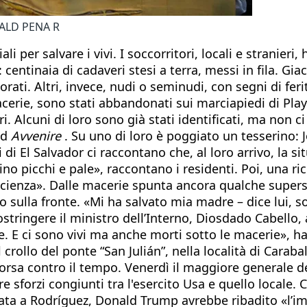
NALD PENA R
iali per salvare i vivi. I soccorritori, locali e stranie
centinaia di cadaveri stesi a terra, messi in fila. Gia
lorati. Altri, invece, nudi o seminudi, con segni di fer
 macerie, sono stati abbandonati sui marciapiedi di Pl
. Alcuni di loro sono già stati identificati, ma non c
ad
Avvenire
. Su uno di loro è poggiato un tesserino:
 El Salvador ci raccontano che, al loro arrivo, la si
 picchi e pale», raccontano i residenti. Poi, una ric
ienza». Dalle macerie spunta ancora qualche supersti
o sulla fronte. «Mi ha salvato mia madre – dice lui, s
stringere il ministro dell’Interno, Diosdado Cabello, 
e. E ci sono vivi ma anche morti sotto le macerie», h
 crollo del ponte “San Julián”, nella località di Caraba
corsa contro il tempo. Venerdì il maggiore generale de
 sforzi congiunti tra l'esercito Usa e quello locale. 
nata a Rodríguez, Donald Trump avrebbe ribadito «l’im