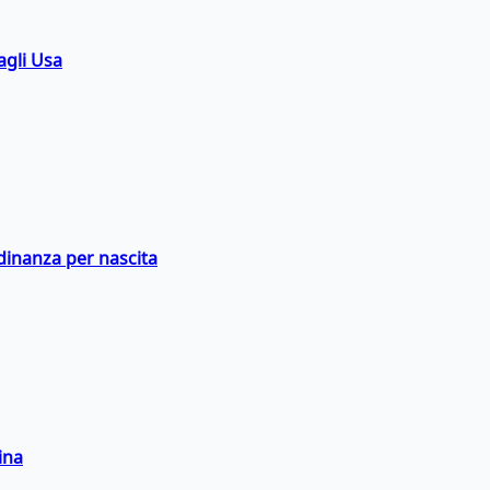
agli Usa
adinanza per nascita
ina