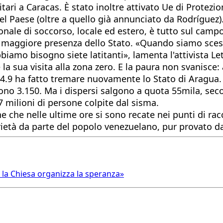
tari a Caracas. È stato inoltre attivato Ue di Protezio
del Paese (oltre a quello già annunciato da Rodríguez
sonale di soccorso, locale ed estero, è tutto sul camp
 maggiore presenza dello Stato. «Quando siamo scesi in
biamo bisogno siete latitanti», lamenta l'attivista Let
 la sua visita alla zona zero. E la paura non svanisce
4.9 ha fatto tremare nuovamente lo Stato di Aragua. 
 sono 3.150. Ma i dispersi salgono a quota 55mila, se
6,7 milioni di persone colpite dal sisma.
che nelle ultime ore si sono recate nei punti di rac
rietà da parte del popolo venezuelano, pur provato da
o la Chiesa organizza la speranza»