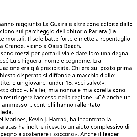
ri, hanno raggiunto La Guaira e altre zone colpite dallo
cciono sul parcheggio dell'obitorio Pariata (La
ite mortali. Il sole batte forte e mette a repentaglio
aya Grande, vicino a Oasis Beach.
i sono mezzi per portarli via e dare loro una degna
 José Luis Figuera, nome e cognome. Era
tuazione era già precipitata. Chi era sul posto prima
hiesta disperata si diffonde a macchia d'olio:
te. È un giovane, under 18. «Sei salvo!»,
otto choc –. Ma lei, mia nonna e mia sorella sono
a restringere l’accesso nella regione. «C'è anche un
a ammesso. I controlli hanno rallentato
lleda.
i Marines, Kevin J. Harrad, ha incontrato la
Caracas ha inoltre ricevuto un aiuto complessivo di
pegno a sostenere i soccorsi». Anche il leader