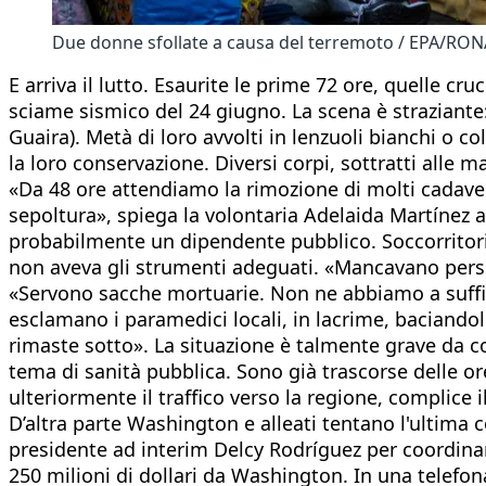
Due donne sfollate a causa del terremoto / EPA/RO
E arriva il lutto. Esaurite le prime 72 ore, quelle cruc
sciame sismico del 24 giugno. La scena è straziante: 
Guaira). Metà di loro avvolti in lenzuoli bianchi o co
la loro conservazione. Diversi corpi, sottratti alle
«Da 48 ore attendiamo la rimozione di molti cadaveri
sepoltura», spiega la volontaria Adelaida Martínez 
probabilmente un dipendente pubblico. Soccorritori di
non aveva gli strumenti adeguati. «Mancavano persino
«Servono sacche mortuarie. Non ne abbiamo a suffic
esclamano i paramedici locali, in lacrime, baciandol
rimaste sotto». La situazione è talmente grave da co
tema di sanità pubblica. Sono già trascorse delle or
ulteriormente il traffico verso la regione, complice il
D’altra parte Washington e alleati tentano l'ultima 
presidente ad interim Delcy Rodríguez per coordinare
250 milioni di dollari da Washington. In una telefo