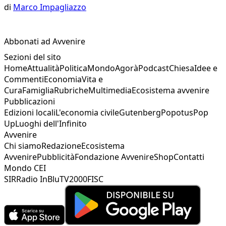
di
Marco Impagliazzo
Abbonati ad Avvenire
Sezioni del sito
Home
Attualità
Politica
Mondo
Agorà
Podcast
Chiesa
Idee e
Commenti
Economia
Vita e
Cura
Famiglia
Rubriche
Multimedia
Ecosistema avvenire
Pubblicazioni
Edizioni locali
L'economia civile
Gutenberg
Popotus
Pop
Up
Luoghi dell'Infinito
Avvenire
Chi siamo
Redazione
Ecosistema
Avvenire
Pubblicità
Fondazione Avvenire
Shop
Contatti
Mondo CEI
SIR
Radio InBlu
TV2000
FISC