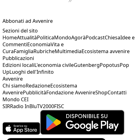
1
2
3
Abbonati ad Avvenire
4
Sezioni del sito
5
Home
Attualità
Politica
Mondo
Agorà
Podcast
Chiesa
Idee e
6
Commenti
Economia
Vita e
7
Cura
Famiglia
Rubriche
Multimedia
Ecosistema avvenire
8
Pubblicazioni
9
Edizioni locali
L'economia civile
Gutenberg
Popotus
Pop
Up
Luoghi dell'Infinito
Avvenire
Chi siamo
Redazione
Ecosistema
Avvenire
Pubblicità
Fondazione Avvenire
Shop
Contatti
Mondo CEI
SIR
Radio InBlu
TV2000
FISC