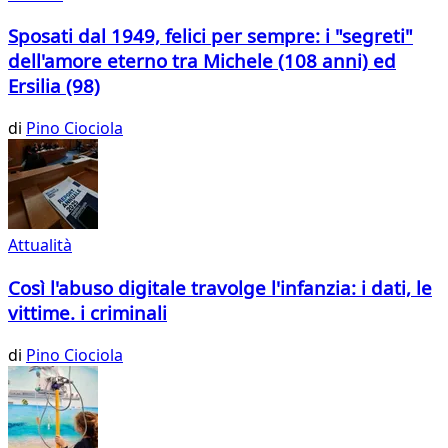
Sposati dal 1949, felici per sempre: i "segreti"
dell'amore eterno tra Michele (108 anni) ed
Ersilia (98)
di
Pino Ciociola
Attualità
Così l'abuso digitale travolge l'infanzia: i dati, le
vittime. i criminali
di
Pino Ciociola