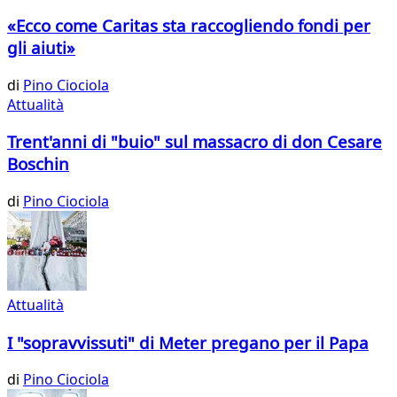
«Ecco come Caritas sta raccogliendo fondi per
gli aiuti»
di
Pino Ciociola
Attualità
Trent'anni di "buio" sul massacro di don Cesare
Boschin
di
Pino Ciociola
Attualità
I "sopravvissuti" di Meter pregano per il Papa
di
Pino Ciociola