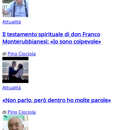
Attualità
Il testamento spirituale di don Franco
Monterubbianesi: «Io sono colpevole»
di
Pino Ciociola
Attualità
«Non parlo, però dentro ho molte parole»
di
Pino Ciociola