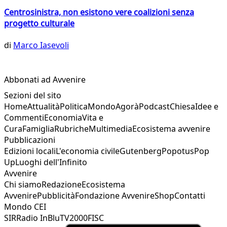
Centrosinistra, non esistono vere coalizioni senza
progetto culturale
di
Marco Iasevoli
Abbonati ad Avvenire
Sezioni del sito
Home
Attualità
Politica
Mondo
Agorà
Podcast
Chiesa
Idee e
Commenti
Economia
Vita e
Cura
Famiglia
Rubriche
Multimedia
Ecosistema avvenire
Pubblicazioni
Edizioni locali
L'economia civile
Gutenberg
Popotus
Pop
Up
Luoghi dell'Infinito
Avvenire
Chi siamo
Redazione
Ecosistema
Avvenire
Pubblicità
Fondazione Avvenire
Shop
Contatti
Mondo CEI
SIR
Radio InBlu
TV2000
FISC