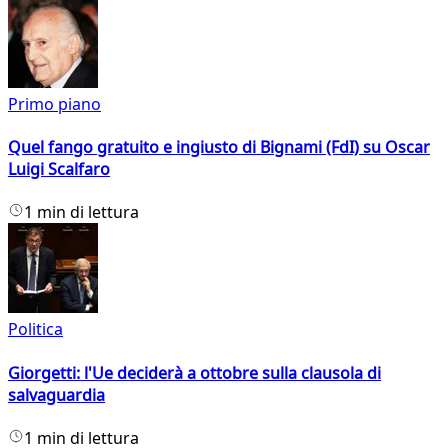
Primo piano
Quel fango gratuito e ingiusto di Bignami (FdI) su Oscar
Luigi Scalfaro
1 min di lettura
Politica
Giorgetti: l'Ue deciderà a ottobre sulla clausola di
salvaguardia
1 min di lettura