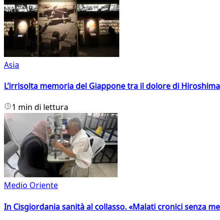
Asia
L’irrisolta memoria del Giappone tra il dolore di Hiroshima
1 min di lettura
Medio Oriente
In Cisgiordania sanità al collasso. «Malati cronici senza med