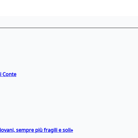
di Conte
ovani, sempre più fragili e soli»