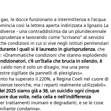
 gas, le docce funzionano a intermittenza e l'acqua
omincia così la lettera aperta indirizzata a Ignazio La
diverse - una contraddistinta da un pluridecennale
isprudenza e lavorando come "scrivano" al servizio
ondizioni in cui si vive negli istituti penitenziari
rante i quali si è laureato in giurisprudenza
, che
state: «Drammatiche condizioni che stanno esplodendo
ndizionatori, c'è un'Italia che brucia in silenzio, è
il caldo non è solo un disagio, ma una pena
stre sigillate da pannelli di plexiglass».
nto ha superato il 220%, a Regina Coeli nel cuore di
ienze teoriche, ma i reparti realmente utilizzabili».
 del 2025 siamo già a 38, un suicidio ogni cinque
 due volte, nella cella e nell'indifferenza
 per trattamenti inumani e degradanti, e se le cose
umiliante condanna».