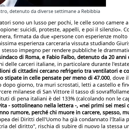
tro, detenuto da diverse settimane a Rebibbia
atori sono un lusso per pochi, le celle sono camere a
pione: suicidi, proteste, appelli, e poi il silenzio». C
mera, firmata da due «persone con esperienze molto 
ghissima esperienza carceraria vissuta studiando Giur
stesso impegno per rendere pubbliche le drammatiche c
indaco di Roma, e Fabio Falbo, detenuto da 20 anni du
ni delle carceri italiane, in particolare durante l'e
oni di cittadini cercano refrigerio tra ventilatori e co
no stipate in celle pensate per meno di 47.000
, dove 
dopo giorno, tra muri scrostati, letti a castello e fine
re milanese di San Vittore il tasso di sovraffollame
tuti di pena italiani è del 133% (calcolando non le cap
ta - sottolineano nella lettera -, «nei primi sei mesi
no rumore, perché chi muore in carcere, spesso, muore
ropea dei Diritti dell'Uomo ha già condannato l'Italia
a del diritto", rischia di subire di nuovo la stessa 