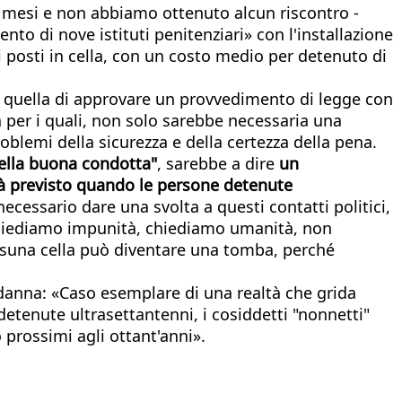
ue mesi e non abbiamo ottenuto alcun riscontro -
nto di nove istituti penitenziari» con l'installazione
 posti in cella, con un costo medio per detenuto di
a quella di approvare un provvedimento di legge con
a per i quali, non solo sarebbe necessaria una
lemi della sicurezza e della certezza della pena.
ella buona condotta"
, sarebbe a dire
un
ià previsto quando le persone detenute
ecessario dare una svolta a questi contatti politici,
 chiediamo impunità, chiediamo umanità, non
ssuna cella può diventare una tomba, perché
ondanna: «Caso esemplare di una realtà che grida
detenute ultrasettantenni, i cosiddetti "nonnetti"
 prossimi agli ottant'anni».