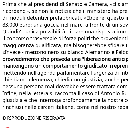
Prima che ai presidenti di Senato e Camera, «ci siam
ricordano -, se non la notizia che il ministero ha pr
di moduli detentivi prefabbricati. «Ebbene, questo 
83.000 euro: una goccia nel mare, a fronte di un so
Quindi? L'unica possibilità di dare una risposta i
il concorso trasversale di forze politiche provenien
maggioranza qualificata, ma bisognerebbe sfidare u
«Invece - mettono nero su bianco Alemanno e Falbo 
provvedimento che preveda una "liberazione anticip
mantengono un comportamento giudicato irreprensibi
mettendo nell'agenda parlamentare l'urgenza di inte
chiediamo clemenza, chiediamo giustizia, anche pe
nessuna persona mai dovrebbe essere trattata co
Infine, nella lettera si racconta il caso di Antonio
giustizia e che interroga profondamente la nostra co
rinchiusi nelle carceri italiane, come nel nostro rep
© RIPRODUZIONE RISERVATA