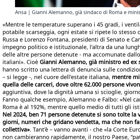
Ansa | Gianni Alemanno, già sindaco di Roma e minis
«Mentre le temperature superano i 45 gradi, i ventil
potabile scarseggia, ogni estate si ripete lo stesso co
Russa e Lorenzo Fontana, presidenti di Senato e Ca
impegno politico e istituzionale, l'altra da una lun
delle altre persone detenute - ma accomunate dallo 
italiani». Cioè
Gianni Alemanno, già ministro ed ex s
hanno scritto una lettera di denuncia sulle condizio
– si legge -, nel cuore dell'estate italiana,
mentre mili
quella delle carceri, dove oltre 62.000 persone vivo
aggiuntiva, dove la dignità umana si scioglie, giorno 
Fanno qualche esempio, Alemanno e Falbo: «Nel carce
Roma è al 192%, mentre quello medio di tutti gli isti
Nel 2024, ben 71 persone detenute si sono tolte la vi
giorni, numeri che gridano vendetta, ma che non fan
collettiva»
. Tant’è – vanno avanti - che «la Corte Eu
non cambieranno rapidamente, il nostro Paese, "patri