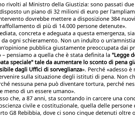
o rivolti al Ministro della Giustizia: sono passati d
edisposto un piano di 32 milioni di euro per l'ampliame
intervento dovrebbe mettere a disposizione 384 nuovi
vraffollamento di più di 14.000 persone detenute».
mmediata, concreta e adeguata a questa emergenza, si
ti da ogni schieramento. Non un indulto o un'amnisti
n'opinione pubblica giustamente preoccupata dai prob
– pensiamo a quella che è stata definita la
"Legge d
ata speciale" tale da aumentare lo sconto di pena g
le dagli Uffici di sorveglianza
». Perché «adesso è n
rvenire sulla situazione degli istituti di pena. Non
rché nessuna pena può diventare tortura, perché ne
me meno di un essere umano».
 Russo che, a 87 anni, sta scontando in carcere una c
scienza civile e costituzionale, quella delle persone 
arto G8 Rebibbia, dove ci sono cinque detenuti oltre o