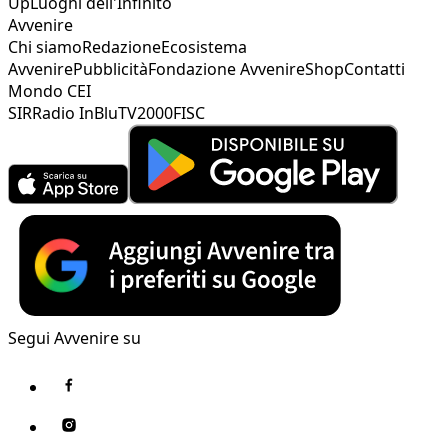
Up
Luoghi dell'Infinito
Avvenire
Chi siamo
Redazione
Ecosistema
Avvenire
Pubblicità
Fondazione Avvenire
Shop
Contatti
Mondo CEI
SIR
Radio InBlu
TV2000
FISC
Segui Avvenire su