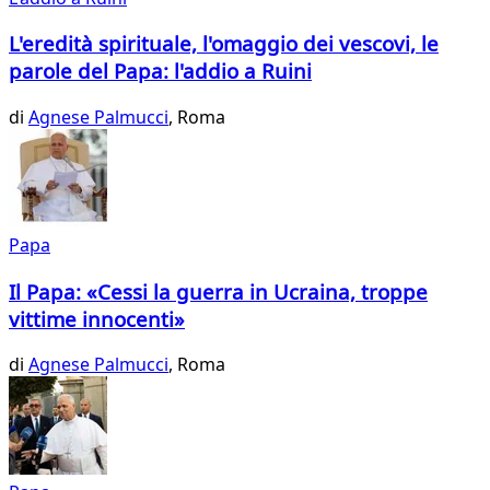
L'eredità spirituale, l'omaggio dei vescovi, le
parole del Papa: l'addio a Ruini
di
Agnese Palmucci
, Roma
Papa
Il Papa: «Cessi la guerra in Ucraina, troppe
vittime innocenti»
di
Agnese Palmucci
, Roma