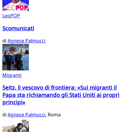
LeoPOP
Scomunicati
di
Agnese Palmucci
Migranti
Seitz, il vescovo di frontiera: «Sui migranti il
Papa sta richiamando gli Stati Uniti ai propri
principi»
di
Agnese Palmucci
, Roma