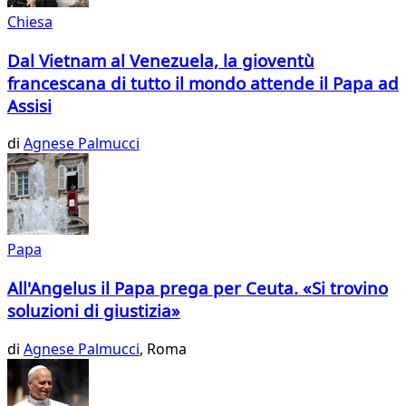
Chiesa
Dal Vietnam al Venezuela, la gioventù
francescana di tutto il mondo attende il Papa ad
Assisi
di
Agnese Palmucci
Papa
All'Angelus il Papa prega per Ceuta. «Si trovino
soluzioni di giustizia»
di
Agnese Palmucci
, Roma