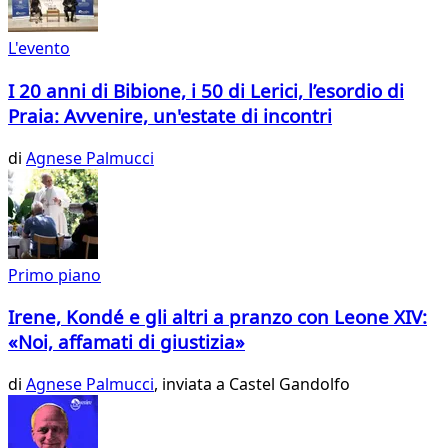
L'evento
I 20 anni di Bibione, i 50 di Lerici, l’esordio di
Praia: Avvenire, un'estate di incontri
di
Agnese Palmucci
Primo piano
Irene, Kondé e gli altri a pranzo con Leone XIV:
«Noi, affamati di giustizia»
di
Agnese Palmucci
, inviata a Castel Gandolfo