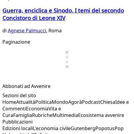
Guerra, enciclica e Sinodo. I temi del secondo
Concistoro di Leone XIV
di
Agnese Palmucci
, Roma
Paginazione
1
2
3
Abbonati ad Avvenire
4
Sezioni del sito
5
Home
Attualità
Politica
Mondo
Agorà
Podcast
Chiesa
Idee e
6
Commenti
Economia
Vita e
7
Cura
Famiglia
Rubriche
Multimedia
Ecosistema avvenire
Pubblicazioni
Edizioni locali
L'economia civile
Gutenberg
Popotus
Pop