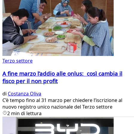
Terzo settore
A fine marzo l’addio alle onlus: così cambia il
fisco per il non profit
di
Costanza Oliva
C’è tempo fino al 31 marzo per chiedere l’iscrizione al
nuovo registro unico nazionale del Terzo settore
2 min di lettura