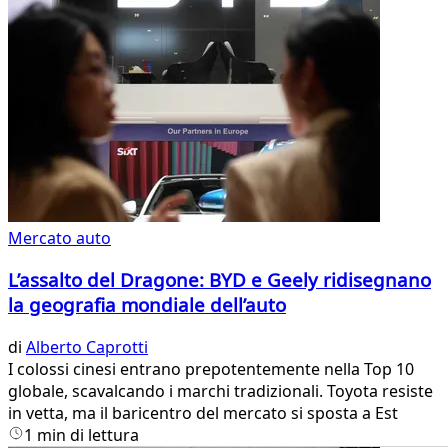
Mercato auto
L’assalto del Dragone: BYD e Geely ridisegnano
la geografia mondiale dell’auto
di
Alberto Caprotti
I colossi cinesi entrano prepotentemente nella Top 10
globale, scavalcando i marchi tradizionali. Toyota resiste
in vetta, ma il baricentro del mercato si sposta a Est
1 min di lettura