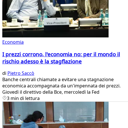
Economia
I prezzi corrono, l'economia no: per il mondo il
rischio adesso è la stagflazione
di
Pietro Saccò
Banche centrali chiamate a evitare una stagnazione
economica accompagnata da un'impennata dei prezzi.
Giovedì il direttivo della Bce, mercoledì la Fed
3 min di lettura