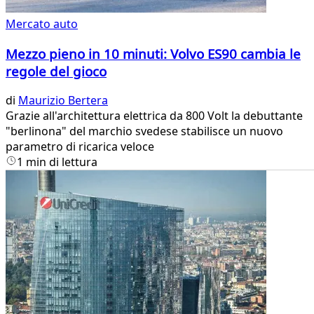
Mercato auto
Mezzo pieno in 10 minuti: Volvo ES90 cambia le
regole del gioco
di
Maurizio Bertera
Grazie all'architettura elettrica da 800 Volt la debuttante
"berlinona" del marchio svedese stabilisce un nuovo
parametro di ricarica veloce
1 min di lettura