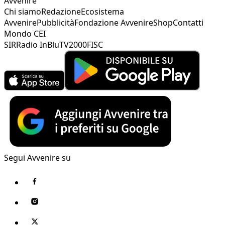
Avvenire
Chi siamo
Redazione
Ecosistema
Avvenire
Pubblicità
Fondazione Avvenire
Shop
Contatti
Mondo CEI
SIR
Radio InBlu
TV2000
FISC
Segui Avvenire su