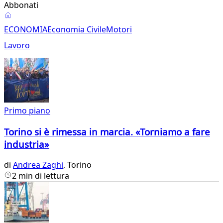
Abbonati
Economia
ECONOMIA
Economia Civile
Motori
Lavoro
Primo piano
Torino si è rimessa in marcia. «Torniamo a fare
industria»
di
Andrea Zaghi
, Torino
2 min di lettura