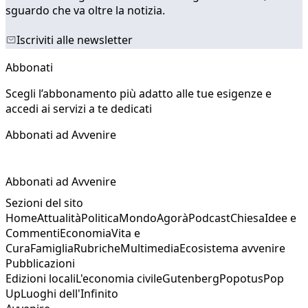
sguardo che va oltre la notizia.
Iscriviti alle newsletter
Abbonati
Scegli l’abbonamento più adatto alle tue esigenze e
accedi ai servizi a te dedicati
Abbonati ad Avvenire
Abbonati ad Avvenire
Sezioni del sito
Home
Attualità
Politica
Mondo
Agorà
Podcast
Chiesa
Idee e
Commenti
Economia
Vita e
Cura
Famiglia
Rubriche
Multimedia
Ecosistema avvenire
Pubblicazioni
Edizioni locali
L'economia civile
Gutenberg
Popotus
Pop
Up
Luoghi dell'Infinito