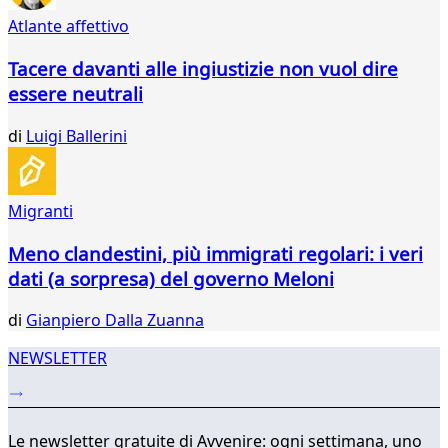
53
Atlante affettivo
54
55
Tacere davanti alle ingiustizie non vuol dire
56
essere neutrali
57
58
di
Luigi Ballerini
59
60
61
62
Migranti
...
Meno clandestini, più immigrati regolari: i veri
875
876
dati (a sorpresa) del governo Meloni
di
Gianpiero Dalla Zuanna
NEWSLETTER
Le newsletter gratuite di Avvenire: ogni settimana, uno