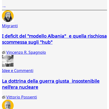
...
34
35
36
Migranti
37
38
I deficit del "modello Albania" e quella rischiosa
39
scommessa sugli "hub"
40
41
di
Vincenzo R. Spagnolo
42
43
44
45
Idee e Commenti
46
47
La dottrina della guerra giusta insostenibile
48
nell’era nucleare
49
50
di
Vittorio Possenti
51
52