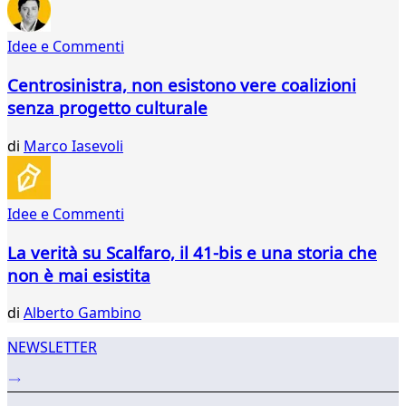
64
65
Idee e Commenti
66
67
Centrosinistra, non esistono vere coalizioni
68
senza progetto culturale
69
70
di
Marco Iasevoli
71
72
73
74
Idee e Commenti
...
La verità su Scalfaro, il 41-bis e una storia che
875
876
non è mai esistita
di
Alberto Gambino
NEWSLETTER