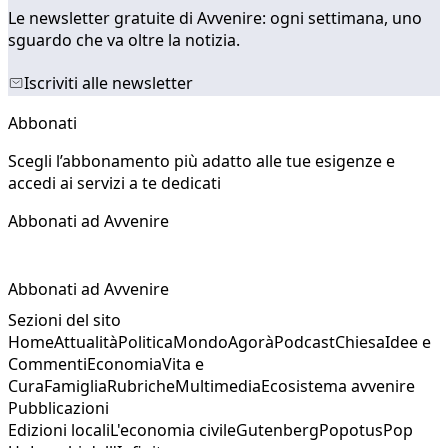
Le newsletter gratuite di Avvenire: ogni settimana, uno
sguardo che va oltre la notizia.
Iscriviti alle newsletter
Abbonati
Scegli l’abbonamento più adatto alle tue esigenze e
accedi ai servizi a te dedicati
Abbonati ad Avvenire
Abbonati ad Avvenire
Sezioni del sito
Home
Attualità
Politica
Mondo
Agorà
Podcast
Chiesa
Idee e
Commenti
Economia
Vita e
Cura
Famiglia
Rubriche
Multimedia
Ecosistema avvenire
Pubblicazioni
Edizioni locali
L'economia civile
Gutenberg
Popotus
Pop