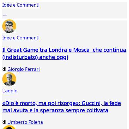
Idee e Commenti
2
...
46
47
48
Idee e Commenti
49
50
Il Great Game tra Londra e Mosca che continua
51
(indisturbato) anche oggi
52
53
di
Giorgio Ferrari
54
55
56
57
L'addio
58
59
«Dio è morto, ma poi risorge»: Guccini, la fede
60
mai avuta e la speranza sempre coltivata
61
62
di
Umberto Folena
63