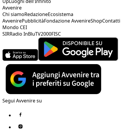
Up
Luoghi dell'Infinito
Avvenire
Chi siamo
Redazione
Ecosistema
Avvenire
Pubblicità
Fondazione Avvenire
Shop
Contatti
Mondo CEI
SIR
Radio InBlu
TV2000
FISC
Segui Avvenire su