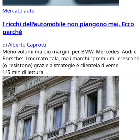
Mercato auto
I ricchi dell'automobile non piangono mai. Ecco
perchè
di
Alberto Caprotti
Meno volumi ma più margini per BMW, Mercedes, Audi e
Porsche: il mercato cala, ma i marchi "premium" crescono
(o resistono) grazie a strategie e clientela diverse
5 min di lettura