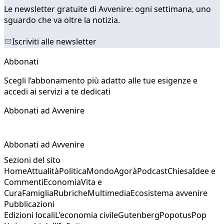
Le newsletter gratuite di Avvenire: ogni settimana, uno
sguardo che va oltre la notizia.
Iscriviti alle newsletter
Abbonati
Scegli l’abbonamento più adatto alle tue esigenze e
accedi ai servizi a te dedicati
Abbonati ad Avvenire
Abbonati ad Avvenire
Sezioni del sito
Home
Attualità
Politica
Mondo
Agorà
Podcast
Chiesa
Idee e
Commenti
Economia
Vita e
Cura
Famiglia
Rubriche
Multimedia
Ecosistema avvenire
Pubblicazioni
Edizioni locali
L'economia civile
Gutenberg
Popotus
Pop