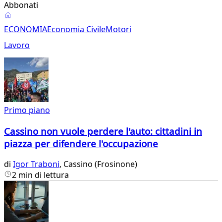
Abbonati
Economia
ECONOMIA
Economia Civile
Motori
Lavoro
Primo piano
Cassino non vuole perdere l'auto: cittadini in
piazza per difendere l'occupazione
di
Igor Traboni
, Cassino (Frosinone)
2 min di lettura