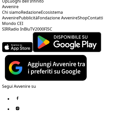
Up
Luoghi dell'Infinito
Avvenire
Chi siamo
Redazione
Ecosistema
Avvenire
Pubblicità
Fondazione Avvenire
Shop
Contatti
Mondo CEI
SIR
Radio InBlu
TV2000
FISC
Segui Avvenire su