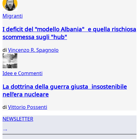
43
44
Migranti
45
46
I deficit del "modello Albania" e quella rischiosa
47
scommessa sugli "hub"
48
49
di
Vincenzo R. Spagnolo
50
51
52
53
Idee e Commenti
...
La dottrina della guerra giusta insostenibile
875
876
nell’era nucleare
di
Vittorio Possenti
NEWSLETTER