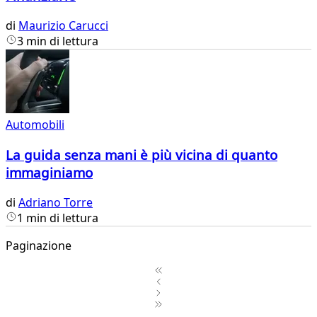
di
Maurizio Carucci
3 min di lettura
Automobili
La guida senza mani è più vicina di quanto
immaginiamo
di
Adriano Torre
1 min di lettura
Paginazione
1