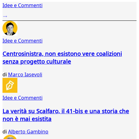
Idee e Commenti
2
...
25
26
27
Idee e Commenti
28
29
Centrosinistra, non esistono vere coalizioni
30
senza progetto culturale
31
32
di
Marco Iasevoli
33
34
35
36
Idee e Commenti
37
38
La verità su Scalfaro, il 41-bis e una storia che
39
non è mai esistita
40
41
di
Alberto Gambino
42