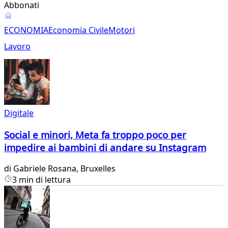
Abbonati
Economia
ECONOMIA
Economia Civile
Motori
Lavoro
Digitale
Social e minori, Meta fa troppo poco per
impedire ai bambini di andare su Instagram
di
Gabriele Rosana
, Bruxelles
3 min di lettura