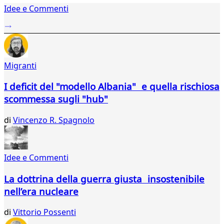
Idee e Commenti
2
...
13
14
15
Migranti
16
17
I deficit del "modello Albania" e quella rischiosa
18
scommessa sugli "hub"
19
20
di
Vincenzo R. Spagnolo
21
22
23
24
Idee e Commenti
25
26
La dottrina della guerra giusta insostenibile
27
nell’era nucleare
28
29
di
Vittorio Possenti
30