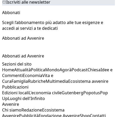
Iscriviti alle newsletter
Abbonati
Scegli l’abbonamento più adatto alle tue esigenze e
accedi ai servizi a te dedicati
Abbonati ad Avvenire
Abbonati ad Avvenire
Sezioni del sito
Home
Attualità
Politica
Mondo
Agorà
Podcast
Chiesa
Idee e
Commenti
Economia
Vita e
Cura
Famiglia
Rubriche
Multimedia
Ecosistema avvenire
Pubblicazioni
Edizioni locali
L'economia civile
Gutenberg
Popotus
Pop
Up
Luoghi dell'Infinito
Avvenire
Chi siamo
Redazione
Ecosistema
Avvenire
Pubblicità
Fondazione Avvenire
Shop
Contatti