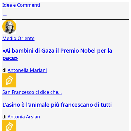
Idee e Commenti
2
3
4
5
6
Medio Oriente
7
8
«Ai bambini di Gaza il Premio Nobel per la
9
pace»
10
11
di
Antonella Mariani
12
13
14
15
San Francesco ci dice che...
16
17
L'asino è l'animale più francescano di tutti
18
19
di
Antonia Arslan
20
21