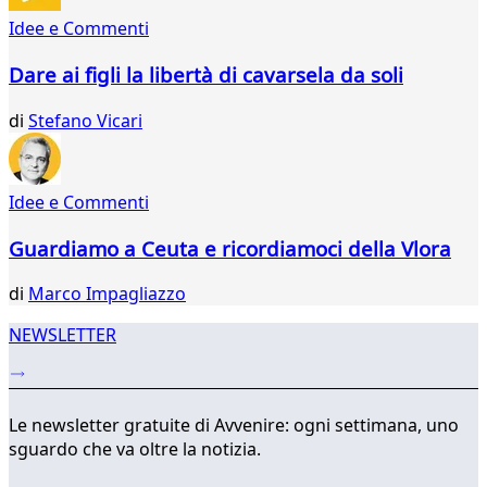
22
Idee e Commenti
23
24
Dare ai figli la libertà di cavarsela da soli
25
26
di
Stefano Vicari
27
28
29
Idee e Commenti
30
...
Guardiamo a Ceuta e ricordiamoci della Vlora
876
877
di
Marco Impagliazzo
NEWSLETTER
Le newsletter gratuite di Avvenire: ogni settimana, uno
sguardo che va oltre la notizia.