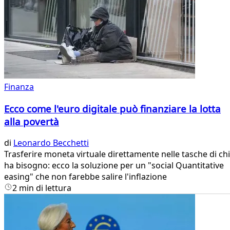
Finanza
Ecco come l'euro digitale può finanziare la lotta
alla povertà
di
Leonardo Becchetti
Trasferire moneta virtuale direttamente nelle tasche di chi
ha bisogno: ecco la soluzione per un "social Quantitative
easing" che non farebbe salire l'inflazione
2 min di lettura