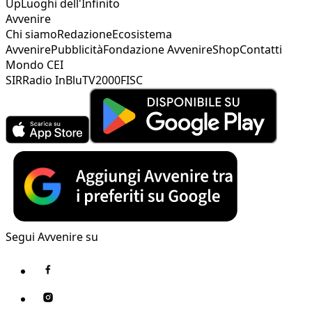
Up
Luoghi dell'Infinito
Avvenire
Chi siamo
Redazione
Ecosistema
Avvenire
Pubblicità
Fondazione Avvenire
Shop
Contatti
Mondo CEI
SIR
Radio InBlu
TV2000
FISC
Segui Avvenire su