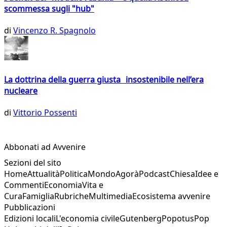
scommessa sugli "hub"
di
Vincenzo R. Spagnolo
La dottrina della guerra giusta insostenibile nell’era
nucleare
di
Vittorio Possenti
Abbonati ad Avvenire
Sezioni del sito
Home
Attualità
Politica
Mondo
Agorà
Podcast
Chiesa
Idee e
Commenti
Economia
Vita e
Cura
Famiglia
Rubriche
Multimedia
Ecosistema avvenire
Pubblicazioni
Edizioni locali
L'economia civile
Gutenberg
Popotus
Pop