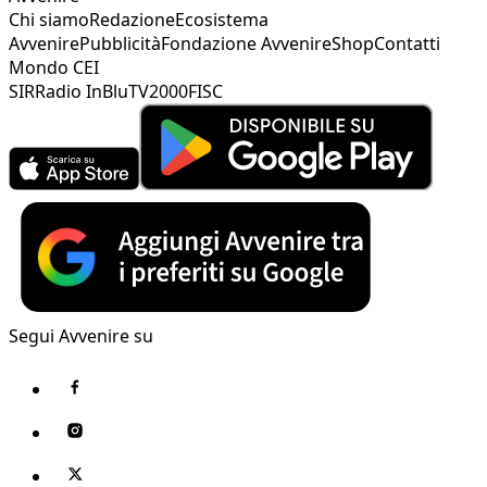
Chi siamo
Redazione
Ecosistema
Avvenire
Pubblicità
Fondazione Avvenire
Shop
Contatti
Mondo CEI
SIR
Radio InBlu
TV2000
FISC
Segui Avvenire su