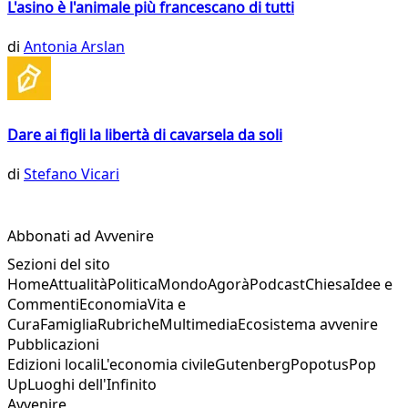
L'asino è l'animale più francescano di tutti
di
Antonia Arslan
Dare ai figli la libertà di cavarsela da soli
di
Stefano Vicari
Abbonati ad Avvenire
Sezioni del sito
Home
Attualità
Politica
Mondo
Agorà
Podcast
Chiesa
Idee e
Commenti
Economia
Vita e
Cura
Famiglia
Rubriche
Multimedia
Ecosistema avvenire
Pubblicazioni
Edizioni locali
L'economia civile
Gutenberg
Popotus
Pop
Up
Luoghi dell'Infinito
Avvenire