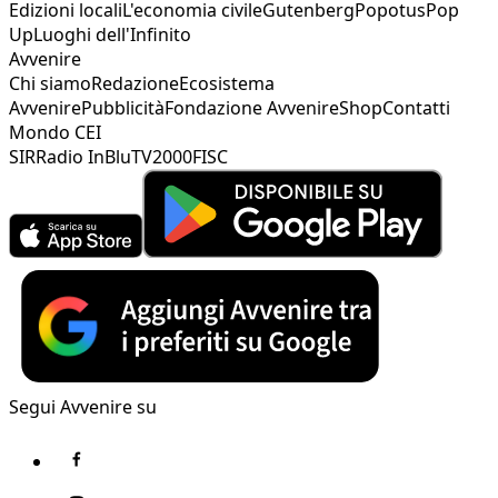
Edizioni locali
L'economia civile
Gutenberg
Popotus
Pop
Up
Luoghi dell'Infinito
Avvenire
Chi siamo
Redazione
Ecosistema
Avvenire
Pubblicità
Fondazione Avvenire
Shop
Contatti
Mondo CEI
SIR
Radio InBlu
TV2000
FISC
Segui Avvenire su