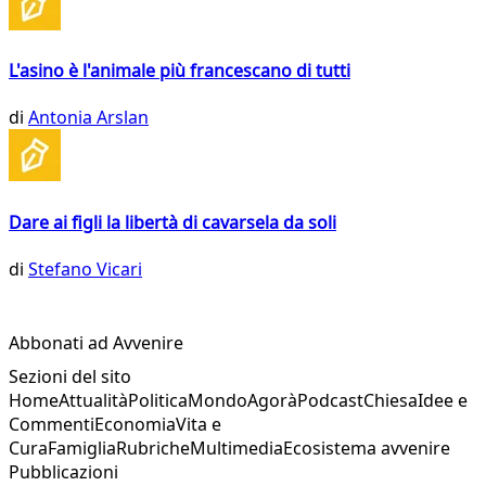
L'asino è l'animale più francescano di tutti
di
Antonia Arslan
Dare ai figli la libertà di cavarsela da soli
di
Stefano Vicari
Abbonati ad Avvenire
Sezioni del sito
Home
Attualità
Politica
Mondo
Agorà
Podcast
Chiesa
Idee e
Commenti
Economia
Vita e
Cura
Famiglia
Rubriche
Multimedia
Ecosistema avvenire
Pubblicazioni