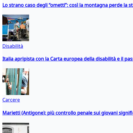
Lo strano caso degli “ometti”: così la montagna perde la s
Disabilità
Italia apripista con la Carta europea della disabilità e il pa
Carcere
Marietti (Antigone): più controllo penale sui giovani signif