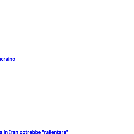
ucraino
a in Iran potrebbe "rallentare"