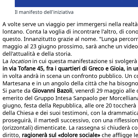
Il manifesto dell'iniziativa
A volte serve un viaggio per immergersi nella realt
lontano. Conta la voglia di incontrare l'altro, di con
questo. Innanzitutto grazie al nome. "Lunga percorre
maggio al 23 giugno prossimo, sarà anche un videopo
dell'attualità e della storia.
La
location
in cui questa manifestazione si svolgerà d
in via Tofane 45, fra i quartieri di Greco e Gioia, i
in volta andrà in scena un confronto pubblico. Un co
Martesana e in un angolo della città che ha bisogno 
Si parte da
Giovanni Bazoli
, venerdì 29 maggio alle 
emerito del Gruppo Intesa Sanpaolo per Morcelliana:
giugno, festa della Repubblica, alle ore 20 toccherà
della Chiesa e dei suoi testimoni, con la drammatica
proseguirà, il martedì successivo, con una riflession
(orizzontali) dimenticate. La rassegna si chiuderà 
diritto,
ragionerà sul «dolore sociale»
che affligge le