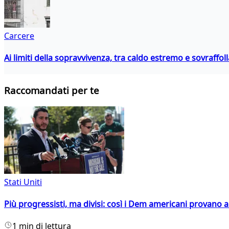
Carcere
Ai limiti della sopravvivenza, tra caldo estremo e sovraffo
Raccomandati per te
Stati Uniti
Più progressisti, ma divisi: così i Dem americani provano a 
1 min di lettura