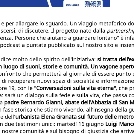
à e per allargare lo sguardo. Un viaggio metaforico 
oscersi, di discutere. Il progetto nato dalla
partnershi
nza. Persone che aiutano a guardare lontano" è infatt
dcast a puntate pubblicato sul nostro sito e insieme
ice molto dello spirito dell'iniziativa:
si tratta dell’
n un luogo di suoni, storie e comunità. Un vagone apert
nfronto che permetterà al giornale di essere punto di 
di recuperare nuovi spazi di socialità e informazione
ore 19, con le
"Conversazioni sulla vita eterna"
, che p
 sarà un dialogo sulla fede e sulla vita, che passa c
 a
padre Bernardo Gianni, abate dell'Abbazia di San M
 fase storica che stiamo vivendo, all'insegna della gu
e dell'
urbanista Elena Granata sul futuro delle metro
con due testimoni unici: martedì 16 giugno
Luigi Manc
 nostre comunità e sul bisogno di giustizia che arriva 