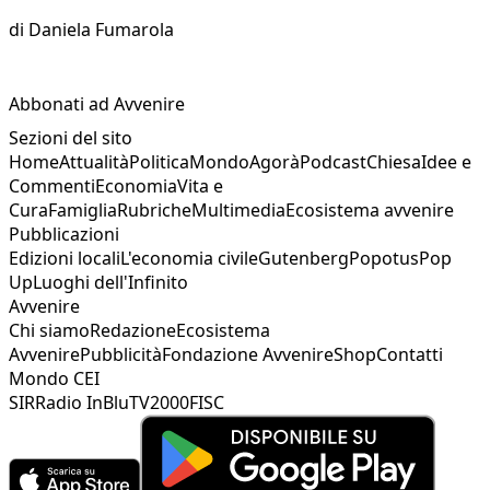
di
Daniela Fumarola
Abbonati ad Avvenire
Sezioni del sito
Home
Attualità
Politica
Mondo
Agorà
Podcast
Chiesa
Idee e
Commenti
Economia
Vita e
Cura
Famiglia
Rubriche
Multimedia
Ecosistema avvenire
Pubblicazioni
Edizioni locali
L'economia civile
Gutenberg
Popotus
Pop
Up
Luoghi dell'Infinito
Avvenire
Chi siamo
Redazione
Ecosistema
Avvenire
Pubblicità
Fondazione Avvenire
Shop
Contatti
Mondo CEI
SIR
Radio InBlu
TV2000
FISC