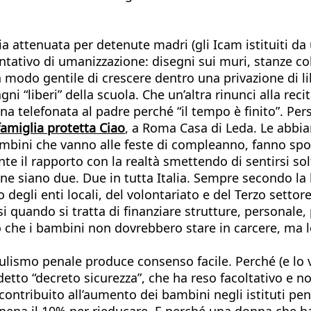
dia attenuata per detenute madri (gli Icam istituiti da
tativo di umanizzazione: disegni sui muri, stanze colo
n modo gentile di crescere dentro una privazione di
ni “liberi” della scuola. Che un’altra rinunci alla re
elefonata al padre perché “il tempo è finito”. Persino
famiglia protetta Ciao
, a Roma Casa di Leda. Le abbia
ambini che vanno alle feste di compleanno, fanno spo
te il rapporto con la realtà smettendo di sentirsi s
one siano due. Due in tutta Italia. Sempre secondo la
o degli enti locali, del volontariato e del Terzo settore
i quando si tratta di finanziare strutture, personale, 
ono che i bambini non dovrebbero stare in carcere, ma
pulismo penale produce consenso facile. Perché (e lo
ddetto “decreto sicurezza”, che ha reso facoltativo e no
 contribuito all’aumento dei bambini negli istituti pe
appena il 10% per rieducare. E perché una donna che 