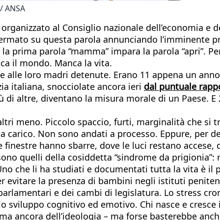
i/ ANSA
 organizzato al Consiglio nazionale dell’economia e d
soffermato su questa parola annunciando l’imminente 
la prima parola “mamma” impara la parola “apri”. Perch
nca il mondo. Manca la vita.
me alle loro madri detenute. Erano 11 appena un anno 
zia italiana, snocciolate ancora ieri
dal puntuale rapp
ù di altre, diventano la misura morale di un Paese. E
ltri meno. Piccolo spaccio, furti, marginalità che s
carico. Non sono andati a processo. Eppure, per dec
e finestre hanno sbarre, dove le luci restano accese, 
sono quelli della cosiddetta “sindrome da prigionia”: r
no che li ha studiati e documentati tutta la vita è il
r evitare la presenza di bambini negli istituti penitenz
lamentari e dei cambi di legislatura. Lo stress croni
o sviluppo cognitivo ed emotivo. Chi nasce e cresce in
rima ancora dell’ideologia – ma forse basterebbe anche 