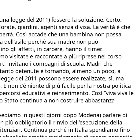
 una legge del 2011) fossero la soluzione. Certo,
rate, giardini, agenti senza divisa. La verità è che
 libertà. Così accade che una bambina non possa
cita dell’asilo perché sua madre non può
 gli affetti, in carcere, hanno il timer.
mo visitate e raccontate a più riprese nel corso
rt, invitano i compagni di scuola. Madri che
oltanto detenute e tornando, almeno un poco, a
 legge del 2011 possono essere realizzate, sì, ma
. E non c’è niente di più facile per la nostra politica
percorsi educativi e reinserimento. Così “viva viva le
 lo Stato continua a non costruire abbastanza
 vediamo in questi giorni dopo Modena) parlare di
n più obbligatorio il rinvio dell’esecuzione della
nitenziari. Continua perché in Italia spendiamo fino
ha sbagliato smette rapidamente di essere percepita