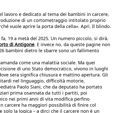
el lavoro e dedicato al tema dei bambini in carcere,
produzione di un cortometraggio intitolato proprio
é vuole aprire la porta della cella». Apri. Il blindo.
fa, 19 a metà del 2025. Un numero piccolo, si dirà.
orto di Antigone
. E invece no, da queste pagine non
 26 bambini dietro le sbarre sono un fallimento
i tramanda come una malattia sociale. Ma quei
isione di uno Stato democratico, vivono in luoghi
dove sera significa chiusura e mattino apertura. Gli
itardi nel linguaggio, difficoltà motorie,
 pediatra Paolo Siani, che da deputato ha portato
iari prima osannata da tutti i partiti, poi
co nei primi anni di vita modifica perfino
 carcere ha maggiori possibilità di finire col
solo la logica – a dirci che il carcere non è un