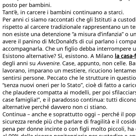
posto per bambini.
Tant’è, in carcere i bambini continuano a starci.
Per anni ci siamo raccontati che gli Istituti a custo
rispetto al carcere tradizionale rappresentano un ten
non esiste una detenzione “a misura d’infanzia” o u
avere il panino di McDonald’s di cui parlano i compag
accompagnarla. Che un figlio debba interrompere una t
Esistono alternative? Sì, esistono. A Milano
la casa-
degli anni su
Avvenire
. Case, appunto, non celle. B
lavorano, imparano un mestiere, ricuciono lentamen
sentirsi persone. Peccato che le strutture in questi
“senza nuovi oneri per lo Stato”, cioè di fatto a caric
che plaudere compatta ai modelli, per poi sfilacciars
case famiglia!”, e il paradosso continua: tutti dic
alternative perché davvero non ci stiano.
Continua – anche e soprattutto oggi – perché il po
sicurezza rende più che parlare di fragilità e il cosi
pena per donne incinte o con figli molto piccoli, ha
al 90% delle risorse penitenziarie per custodire e 