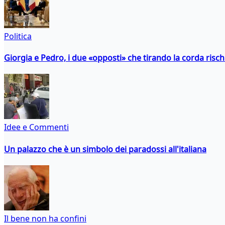
Politica
Giorgia e Pedro, i due «opposti» che tirando la corda risc
Idee e Commenti
Un palazzo che è un simbolo dei paradossi all'italiana
Il bene non ha confini