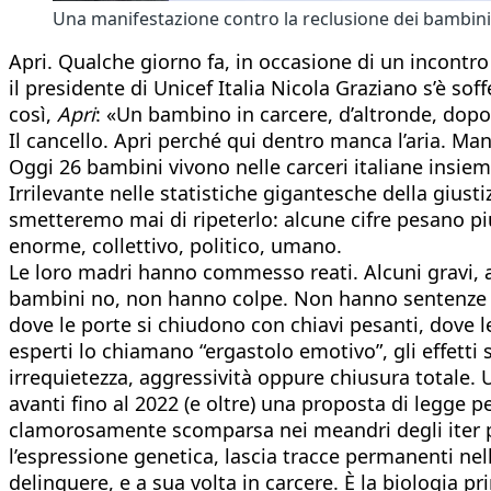
Una manifestazione contro la reclusione dei bambin
Apri. Qualche giorno fa, in occasione di un incontro
il presidente di Unicef Italia Nicola Graziano s’è 
così,
Apri
: «Un bambino in carcere, d’altronde, dopo 
Il cancello. Apri perché qui dentro manca l’aria. Ma
Oggi 26 bambini vivono nelle carceri italiane insie
Irrilevante nelle statistiche gigantesche della giusti
smetteremo mai di ripeterlo: alcune cifre pesano pi
enorme, collettivo, politico, umano.
Le loro madri hanno commesso reati. Alcuni gravi, a
bambini no, non hanno colpe. Non hanno sentenze a 
dove le porte si chiudono con chiavi pesanti, dove l
esperti lo chiamano “ergastolo emotivo”, gli effetti 
irrequietezza, aggressività oppure chiusura totale. U
avanti fino al 2022 (e oltre) una proposta di legge pe
clamorosamente scomparsa nei meandri degli iter par
l’espressione genetica, lascia tracce permanenti nell
delinquere, e a sua volta in carcere. È la biologia p