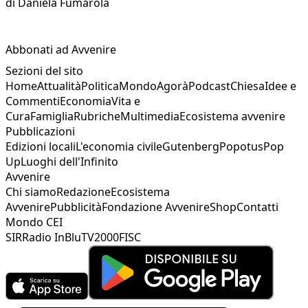
di
Daniela Fumarola
Abbonati ad Avvenire
Sezioni del sito
Home
Attualità
Politica
Mondo
Agorà
Podcast
Chiesa
Idee e
Commenti
Economia
Vita e
Cura
Famiglia
Rubriche
Multimedia
Ecosistema avvenire
Pubblicazioni
Edizioni locali
L'economia civile
Gutenberg
Popotus
Pop
Up
Luoghi dell'Infinito
Avvenire
Chi siamo
Redazione
Ecosistema
Avvenire
Pubblicità
Fondazione Avvenire
Shop
Contatti
Mondo CEI
SIR
Radio InBlu
TV2000
FISC