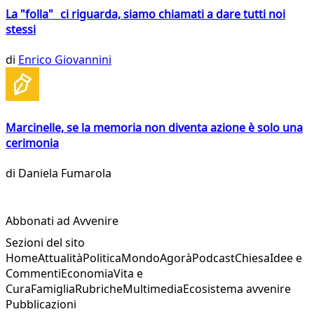
La "folla" ci riguarda, siamo chiamati a dare tutti noi
stessi
di
Enrico Giovannini
Marcinelle, se la memoria non diventa azione è solo una
cerimonia
di
Daniela Fumarola
Abbonati ad Avvenire
Sezioni del sito
Home
Attualità
Politica
Mondo
Agorà
Podcast
Chiesa
Idee e
Commenti
Economia
Vita e
Cura
Famiglia
Rubriche
Multimedia
Ecosistema avvenire
Pubblicazioni