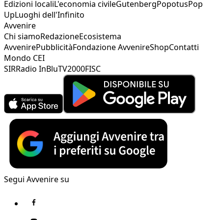
Edizioni locali
L'economia civile
Gutenberg
Popotus
Pop
Up
Luoghi dell'Infinito
Avvenire
Chi siamo
Redazione
Ecosistema
Avvenire
Pubblicità
Fondazione Avvenire
Shop
Contatti
Mondo CEI
SIR
Radio InBlu
TV2000
FISC
Segui Avvenire su