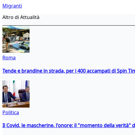
Migranti
Altro di Attualità
Roma
Tende e brandine in strada, per i 400 accampati di Spin T
Politica
Il Covid, le mascherine, l'onore: il "momento della verità" 