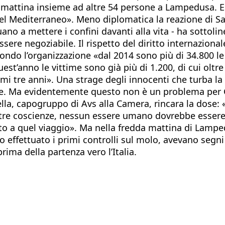
 mattina insieme ad altre 54 persone a Lampedusa. 
nel Mediterraneo». Meno diplomatica la reazione di 
uano a mettere i confini davanti alla vita - ha sottoline
essere negoziabile. Il rispetto del diritto internazion
ondo l’organizzazione «dal 2014 sono più di 34.800 l
est’anno le vittime sono già più di 1.200, di cui oltre
imi tre anni». Una strage degli innocenti che turba l
re. Ma evidentemente questo non è un problema per 
ella, capogruppo di Avs alla Camera, rincara la dose:
nostre coscienze, nessun essere umano dovrebbe esser
 a quel viaggio». Ma nella fredda mattina di Lamped
 effettuato i primi controlli sul molo, avevano segni
rima della partenza vero l’Italia.