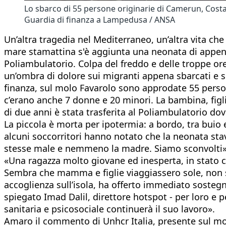
Lo sbarco di 55 persone originarie di Camerun, Cost
Guardia di finanza a Lampedusa / ANSA
Un’altra tragedia nel Mediterraneo, un’altra vita che
mare stamattina s'è aggiunta una neonata di appena
Poliambulatorio. Colpa del freddo e delle troppe o
un’ombra di dolore sui migranti appena sbarcati e su
finanza, sul molo Favarolo sono approdate 55 person
c’erano anche 7 donne e 20 minori. La bambina, figli
di due anni è stata trasferita al Poliambulatorio do
La piccola è morta per ipotermia: a bordo, tra buio 
alcuni soccorritori hanno notato che la neonata sta
stesse male e nemmeno la madre. Siamo sconvolti» ha
«Una ragazza molto giovane ed inesperta, in stato c
Sembra che mamma e figlie viaggiassero sole, non si 
accoglienza sull’isola, ha offerto immediato sosteg
spiegato Imad Dalil, direttore hotspot - per loro e 
sanitaria e psicosociale continuerà il suo lavoro».
Amaro il commento di Unhcr Italia, presente sul mo