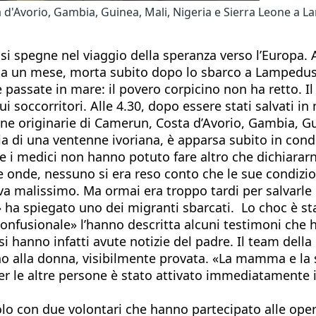
a d'Avorio, Gambia, Guinea, Mali, Nigeria e Sierra Leone a
 si spegne nel viaggio della speranza verso l’Europa. A
 un mese, morta subito dopo lo sbarco a Lampedusa, 
re passate in mare: il povero corpicino non ha retto
i soccorritori. Alle 4.30, dopo essere stati salvati i
e originarie di Camerun, Costa d’Avorio, Gambia, Gui
a di una ventenne ivoriana, è apparsa subito in condi
ve i medici non hanno potuto fare altro che dichiararn
e onde, nessuno si era reso conto che le sue condizio
va malissimo. Ma ormai era troppo tardi per salvarle 
 spiegato uno dei migranti sbarcati. Lo choc è stato
onfusionale» l’hanno descritta alcuni testimoni che h
hanno infatti avute notizie del padre. Il team della C
no alla donna, visibilmente provata. «La mamma e la 
per le altre persone è stato attivato immediatamente 
lo con due volontari che hanno partecipato alle ope