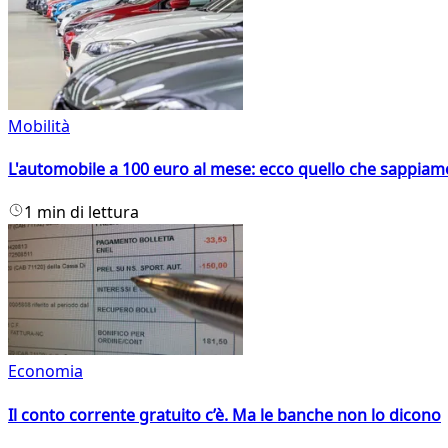
Mobilità
L'automobile a 100 euro al mese: ecco quello che sappiam
1 min di lettura
Economia
Il conto corrente gratuito c’è. Ma le banche non lo dicono