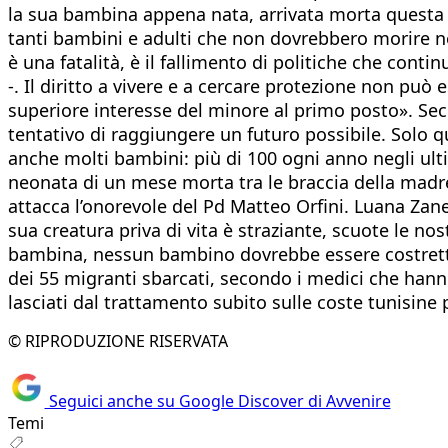
la sua bambina appena nata, arrivata morta questa
tanti bambini e adulti che non dovrebbero morire 
è una fatalità, è il fallimento di politiche che contin
-. Il diritto a vivere e a cercare protezione non può 
superiore interesse del minore al primo posto». Sec
tentativo di raggiungere un futuro possibile. Solo qu
anche molti bambini: più di 100 ogni anno negli ult
neonata di un mese morta tra le braccia della mad
attacca l’onorevole del Pd Matteo Orfini. Luana Zan
sua creatura priva di vita è straziante, scuote le 
bambina, nessun bambino dovrebbe essere costretto
dei 55 migranti sbarcati, secondo i medici che hanno
lasciati dal trattamento subito sulle coste tunisine p
© RIPRODUZIONE RISERVATA
Seguici anche su Google Discover di Avvenire
Temi