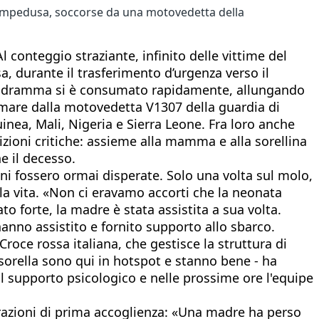
 Lampedusa, soccorse da una motovedetta della
l conteggio straziante, infinito delle vittime del
durante il trasferimento d’urgenza verso il
. Il dramma si è consumato rapidamente, allungando
n mare dalla motovedetta V1307 della guardia di
nea, Mali, Nigeria e Sierra Leone. Fra loro anche
zioni critiche: assieme alla mamma e alla sorellina
e il decesso.
ni fossero ormai disperate. Solo una volta sul molo,
la vita. «Non ci eravamo accorti che la neonata
 forte, la madre è stata assistita a sua volta.
anno assistito e fornito supporto allo sbarco.
roce rossa italiana, che gestisce la struttura di
sorella sono qui in hotspot e stanno bene - ha
il supporto psicologico e nelle prossime ore l'equipe
razioni di prima accoglienza: «Una madre ha perso