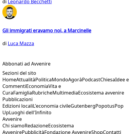
di
Leonardo Becchetti
Gli immigrati eravamo noi, a Marcinelle
di
Luca Mazza
Abbonati ad Avvenire
Sezioni del sito
Home
Attualità
Politica
Mondo
Agorà
Podcast
Chiesa
Idee e
Commenti
Economia
Vita e
Cura
Famiglia
Rubriche
Multimedia
Ecosistema avvenire
Pubblicazioni
Edizioni locali
L'economia civile
Gutenberg
Popotus
Pop
Up
Luoghi dell'Infinito
Avvenire
Chi siamo
Redazione
Ecosistema
Avvenire
Pubblicità
Fondazione Avvenire
Shop
Contatti