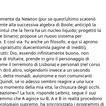
entemente da Newton (pur se quest’ultimo scatenò
nte alla successiva algebra di Boole; anticipò la
intuì che la Terra ha un nucleo liquido; progettò la
ice binario; propose un nuovo sistema per
. E così via. Fu anche un filosofo, e qui si aprono
e soprattutto duecentomila pagine di inediti),
 tutti: Dio, essendo infinitamente buono, non
 di Voltaire, prende in giro il personaggio di
come il terremoto di Lisbona) e personali (nel corso
non dirò altro, volgendomi invece a un secondo
anze, dette monadi, autonome e non comunicanti
 Quindi, se io adesso sembro reagire a una luce
 momento della mia vita, la chiusura degli occhi.
reazione»? La luce, risponde Leibniz, segue il
suo
remmo che A agisce su B, A e B in realtà procedono
 orologiaio supremo, ha sincronizzato i programmi di