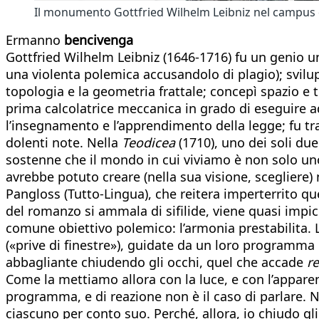
Il monumento Gottfried Wilhelm Leibniz nel campus de
Ermanno
bencivenga
Gottfried Wilhelm Leibniz (1646-1716) fu un genio u
una violenta polemica accusandolo di plagio); svilup
topologia e la geometria frattale; concepì spazio e 
prima calcolatrice meccanica in grado di eseguire a
l’insegnamento e l’apprendimento della legge; fu tra 
dolenti note. Nella
Teodicea
(1710), uno dei soli due
sostenne che il mondo in cui viviamo è non solo uno 
avrebbe potuto creare (nella sua visione, scegliere) 
Pangloss (Tutto-Lingua), che reitera imperterrito que
del romanzo si ammala di sifilide, viene quasi impic
comune obiettivo polemico: l’armonia prestabilita.
(«prive di finestre»), guidate da un loro programma
abbagliante chiudendo gli occhi, quel che accade
r
Come la mettiamo allora con la luce, e con l’apparen
programma, e di reazione non è il caso di parlare.
ciascuno per conto suo. Perché, allora, io chiudo g