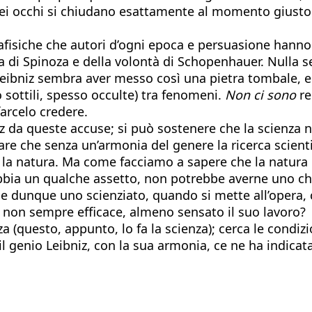
miei occhi si chiudano esattamente al momento giust
fisiche che autori d’ogni epoca e persuasione hanno f
anza di Spinoza e della volontà di Schopenhauer. Nulla
Leibniz sembra aver messo così una pietra tombale, e a
o sottili, spesso occulte) tra fenomeni.
Non ci sono
re
arcelo credere.
iz da queste accuse; si può sostenere che la scienza 
are che senza un’armonia del genere la ricerca scient
 la natura. Ma come facciamo a sapere che la natura 
ia un qualche assetto, non potrebbe averne uno che,
 dunque uno scienziato, quando si mette all’opera, c
se non sempre efficace, almeno sensato il suo lavoro?
 (questo, appunto, lo fa la scienza); cerca le condizi
l genio Leibniz, con la sua armonia, ce ne ha indicata