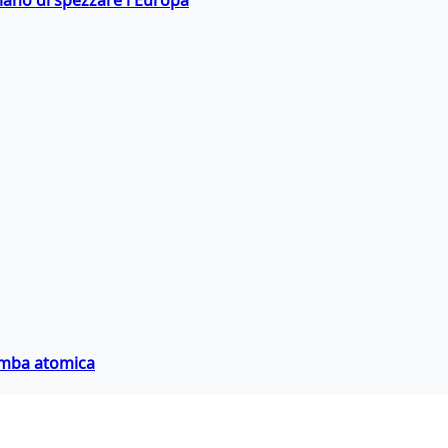
hiano di spezzare l'Europa
bomba atomica