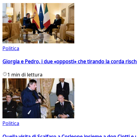
Politica
Giorgia e Pedro, i due «opposti» che tirando la corda risc
1 min di lettura
Politica
Quella visita di Scalfaro a Corleone insieme a don Ciotti e u