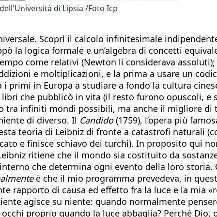
ll'Università di Lipsia /Foto Icp
niversale. Scoprì il calcolo infinitesimale indipend
pò la logica formale e un’algebra di concetti equivale
tempo come relativi (Newton li considerava assoluti); 
ddizioni e moltiplicazioni, e la prima a usare un cod
i primi in Europa a studiare a fondo la cultura cinese
 libri che pubblicò in vita (il resto furono opuscoli, 
tra infiniti mondi possibili, ma anche il migliore di
niente di diverso. Il
Candido
(1759), l’opera più famosa
sta teoria di Leibniz di fronte a catastrofi naturali (
cato e finisce schiavo dei turchi). In proposito qui 
 Leibniz ritiene che il mondo sia costituito da sost
 interno che determina ogni evento della loro storia.
ealmente
è che il mio programma prevedeva, in questo
te rapporto di causa ed effetto fra la luce e la mia «
 Niente agisce su niente: quando normalmente pense
li occhi proprio quando la luce abbaglia? Perché Dio,