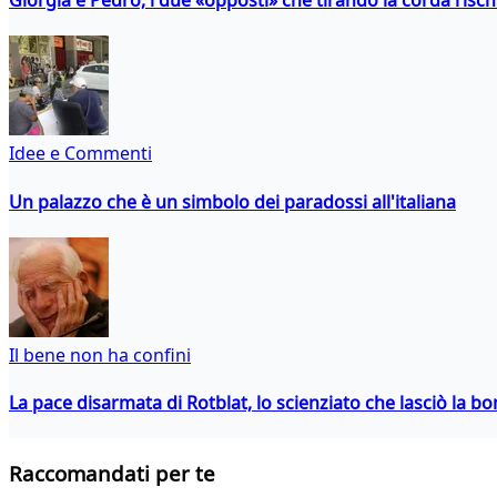
Giorgia e Pedro, i due «opposti» che tirando la corda risc
Idee e Commenti
Un palazzo che è un simbolo dei paradossi all'italiana
Il bene non ha confini
La pace disarmata di Rotblat, lo scienziato che lasciò la 
Raccomandati per te