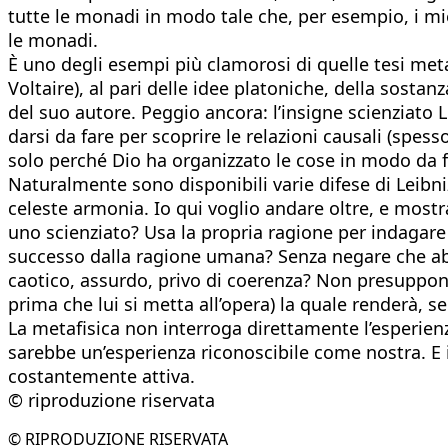
tutte le monadi in modo tale che, per esempio, i 
le monadi.
È uno degli esempi più clamorosi di quelle tesi meta
Voltaire), al pari delle idee platoniche, della sost
del suo autore. Peggio ancora: l’insigne scienziato 
darsi da fare per scoprire le relazioni causali (spess
solo perché Dio ha organizzato le cose in modo da f
Naturalmente sono disponibili varie difese di Leibn
celeste armonia. Io qui voglio andare oltre, e mostr
uno scienziato? Usa la propria ragione per indagare
successo dalla ragione umana? Senza negare che abb
caotico, assurdo, privo di coerenza? Non presuppone
prima che lui si metta all’opera) la quale renderà, 
La metafisica non interroga direttamente l’esperienza
sarebbe un’esperienza riconoscibile come nostra. E i
costantemente attiva.
© riproduzione riservata
© RIPRODUZIONE RISERVATA