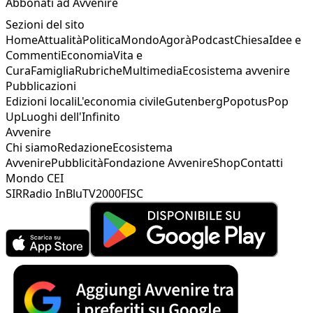
Abbonati ad Avvenire
Sezioni del sito
Home
Attualità
Politica
Mondo
Agorà
Podcast
Chiesa
Idee e
Commenti
Economia
Vita e
Cura
Famiglia
Rubriche
Multimedia
Ecosistema avvenire
Pubblicazioni
Edizioni locali
L'economia civile
Gutenberg
Popotus
Pop
Up
Luoghi dell'Infinito
Avvenire
Chi siamo
Redazione
Ecosistema
Avvenire
Pubblicità
Fondazione Avvenire
Shop
Contatti
Mondo CEI
SIR
Radio InBlu
TV2000
FISC