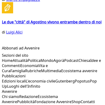
Le due "città" di Agostino vivono entrambe dentro di noi
di
Luigi Alici
Abbonati ad Avvenire
Sezioni del sito
Home
Attualità
Politica
Mondo
Agorà
Podcast
Chiesa
Idee e
Commenti
Economia
Vita e
Cura
Famiglia
Rubriche
Multimedia
Ecosistema avvenire
Pubblicazioni
Edizioni locali
L'economia civile
Gutenberg
Popotus
Pop
Up
Luoghi dell'Infinito
Avvenire
Chi siamo
Redazione
Ecosistema
Avvenire
Pubblicità
Fondazione Avvenire
Shop
Contatti