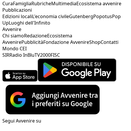
Cura
Famiglia
Rubriche
Multimedia
Ecosistema avvenire
Pubblicazioni
Edizioni locali
L'economia civile
Gutenberg
Popotus
Pop
Up
Luoghi dell'Infinito
Avvenire
Chi siamo
Redazione
Ecosistema
Avvenire
Pubblicità
Fondazione Avvenire
Shop
Contatti
Mondo CEI
SIR
Radio InBlu
TV2000
FISC
Segui Avvenire su