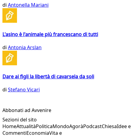
di
Antonella Mariani
L'asino è l'animale più francescano di tutti
di
Antonia Arslan
Dare ai figli la libertà di cavarsela da soli
di
Stefano Vicari
Abbonati ad Avvenire
Sezioni del sito
Home
Attualità
Politica
Mondo
Agorà
Podcast
Chiesa
Idee e
Commenti
Economia
Vita e