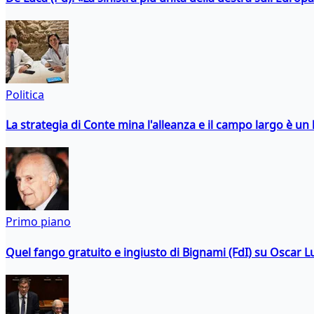
Politica
La strategia di Conte mina l'alleanza e il campo largo è un 
Primo piano
Quel fango gratuito e ingiusto di Bignami (FdI) su Oscar Lu