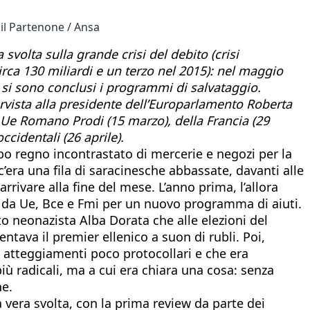
 il Partenone / Ansa
volta sulla grande crisi del debito (crisi
ca 130 miliardi e un terzo nel 2015): nel maggio
 si sono conclusi i programmi di salvataggio.
rvista alla presidente dell’Europarlamento Roberta
e Ue Romano Prodi (15 marzo), della Francia (29
cidentali (26 aprile).
empo regno incontrastato di mercerie e negozi per la
c’era una fila di saracinesche abbassate, davanti alle
rivare alla fine del mese. L’anno prima, l’allora
e da Ue, Bce e Fmi per un nuovo programma di aiuti.
o neonazista Alba Dorata che alle elezioni del
ntava il premier ellenico a suon di rubli. Poi,
i atteggiamenti poco protocollari e che era
più radicali, ma a cui era chiara una cosa: senza
ne.
a vera svolta, con la prima review da parte dei