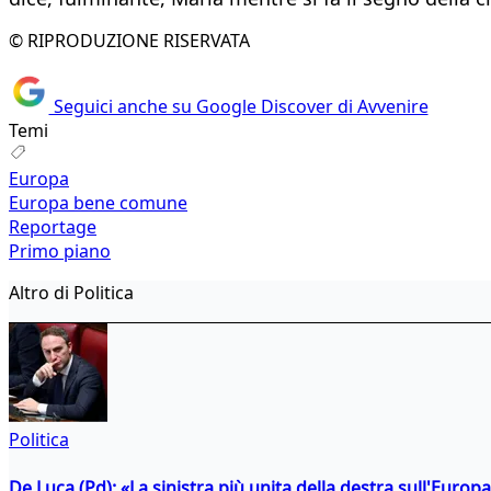
© RIPRODUZIONE RISERVATA
Seguici anche su Google Discover di Avvenire
Temi
Europa
Europa bene comune
Reportage
Primo piano
Altro di Politica
Politica
De Luca (Pd): «La sinistra più unita della destra sull'Europ