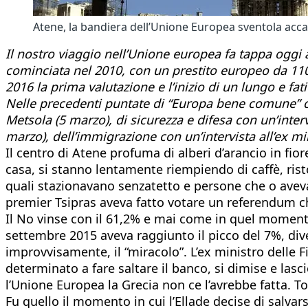
Atene, la bandiera dell’Unione Europea sventola accant
Il nostro viaggio nell’Unione europea fa tappa oggi a
cominciata nel 2010, con un prestito europeo da 110
2016 la prima valutazione e l’inizio di un lungo e f
Nelle precedenti puntate di “Europa bene comune” ci
Metsola (5 marzo), di sicurezza e difesa con un’inte
marzo), dell’immigrazione con un’intervista all’ex min
Il centro di Atene profuma di alberi d’arancio in fio
casa, si stanno lentamente riempiendo di caffè, ristor
quali stazionavano senzatetto e persone che o avevan
premier Tsipras aveva fatto votare un referendum c
Il No vinse con il 61,2% e mai come in quel momento 
settembre 2015 aveva raggiunto il picco del 7%, diven
improvvisamente, il “miracolo”. L’ex ministro delle 
determinato a fare saltare il banco, si dimise e lasc
l’Unione Europea la Grecia non ce l’avrebbe fatta. 
Fu quello il momento in cui l’Ellade decise di salvar