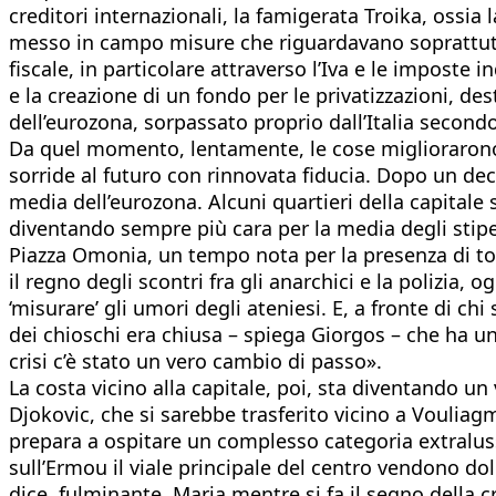
creditori internazionali, la famigerata Troika, oss
messo in campo misure che riguardavano soprattutto
fiscale, in particolare attraverso l’Iva e le imposte 
e la creazione di un fondo per le privatizzazioni, de
dell’eurozona, sorpassato proprio dall’Italia secondo
Da quel momento, lentamente, le cose migliorarono
sorride al futuro con rinnovata fiducia. Dopo un dece
media dell’eurozona. Alcuni quartieri della capitale s
diventando sempre più cara per la media degli stip
Piazza Omonia, un tempo nota per la presenza di tos
il regno degli scontri fra gli anarchici e la polizia
‘misurare’ gli umori degli ateniesi. E, a fronte di ch
dei chioschi era chiusa – spiega Giorgos – che ha uno
crisi c’è stato un vero cambio di passo».
La costa vicino alla capitale, poi, sta diventando un
Djokovic, che si sarebbe trasferito vicino a Vouliagm
prepara a ospitare un complesso categoria extralusso.
sull’Ermou il viale principale del centro vendono d
dice, fulminante, Maria mentre si fa il segno della c