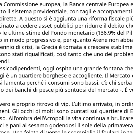
ia la Commissione europea, la Banca centrale Europea 
 il sistema previdenziale, con tagli e accorpamenti
indirette. A questo si è aggiunta una riforma fiscale pi
stinato a cedere asset pubblici per ridurre il debito 
 le ultime stime del Fondo monetario (136,9% del Pil c
 in modo progressivo e, per quanto Atene non abbia
nnio di crisi, la Grecia è tornata a crescere stabilme
ono stati riqualificati, così tanto che uno dei problem
endi.
sicodipendenti, oggi ospita una grande fontana che l
, oggi è un quartiere borghese e accogliente. Il Merca
i si lamenta perché i consumi sono bassi, c’è chi serba
 dei banchi di pesce più sontuosi del mercato -. È ver
 vero e proprio ritrovo di vip. L’ultimo arrivato, in o
eni. Gli occhi di molti sono puntati sul quartiere di 
 All’ombra dell’Acropoli la vita continua a brulicare 
olci e pani al sesamo godendosi il sole della primave
roce. Una folata di vento le scompiglia il foulard in 