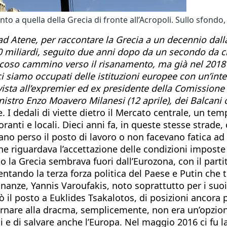
o a quella della Grecia di fronte all’Acropoli. Sullo sfondo,
d Atene, per raccontare la Grecia a un decennio dalla s
 miliardi, seguito due anni dopo da un secondo da cir
aticoso cammino verso il risanamento, ma già nel 2018
 siamo occupati delle istituzioni europee con un’inte
rvista all’expremier ed ex presidente della Comission
istro Enzo Moavero Milanesi (12 aprile), dei Balcani oc
re. I dedali di viette dietro il Mercato centrale, un t
anti e locali. Dieci anni fa, in queste stesse strade, 
o perso il posto di lavoro o non facevano fatica ad ar
he riguardava l’accettazione delle condizioni impost
la Grecia sembrava fuori dall’Eurozona, con il partit
tando la terza forza politica del Paese e Putin che te
Finanze, Yannis Varoufakis, noto soprattutto per i suo
iò il posto a Euklides Tsakalotos, di posizioni ancora 
Tornare alla dracma, semplicemente, non era un’opzio
si e di salvare anche l’Europa. Nel maggio 2016 ci fu l