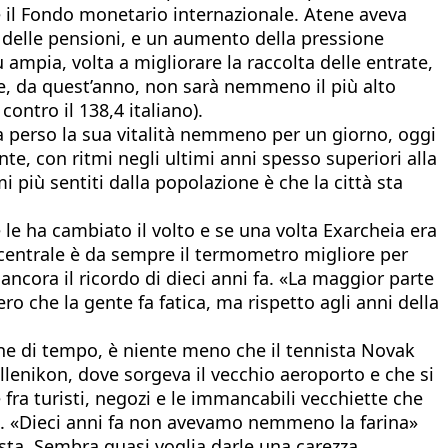
e il Fondo monetario internazionale. Atene aveva
 delle pensioni, e un aumento della pressione
ù ampia, volta a migliorare la raccolta delle entrate,
che, da quest’anno, non sarà nemmeno il più alto
ontro il 138,4 italiano).
 perso la sua vitalità nemmeno per un giorno, oggi
nte, con ritmi negli ultimi anni spesso superiori alla
i più sentiti dalla popolazione è che la città sta
e ha cambiato il volto e se una volta Exarcheia era
to centrale è da sempre il termometro migliore per
 ancora il ricordo di dieci anni fa. «La maggior parte
o che la gente fa fatica, ma rispetto agli anni della
rdine di tempo, è niente meno che il tennista Novak
Ellenikon, dove sorgeva il vecchio aeroporto e che si
fra turisti, negozi e le immancabili vecchiette che
ra. «Dieci anni fa non avevamo nemmeno la farina»
testa. Sembra quasi voglia darle una carezza.