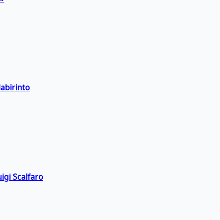
labirinto
igi Scalfaro