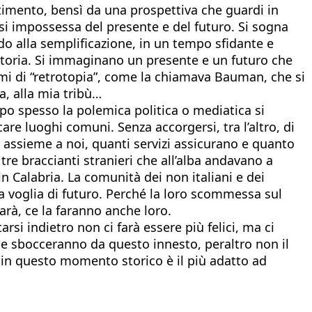
entimento, bensì da una prospettiva che guardi in
e si impossessa del presente e del futuro. Si sogna
ndo alla semplificazione, in un tempo sfidante e
storia. Si immaginano un presente e un futuro che
emi di “retrotopia”, come la chiamava Bauman, che si
a, alla mia tribù…
po spesso la polemica politica o mediatica si
are luoghi comuni. Senza accorgersi, tra l’altro, di
o assieme a noi, quanti servizi assicurano e quanto
re braccianti stranieri che all’alba andavano a
in Calabria. La comunità dei non italiani e dei
ua voglia di futuro. Perché la loro scommessa sul
 farà, ce la faranno anche loro.
si indietro non ci farà essere più felici, ma ci
 che sbocceranno da questo innesto, peraltro non il
he in questo momento storico è il più adatto ad