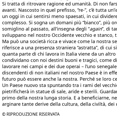
Si tratta di ritrovare ragione ed umanità. Di non fa
avanti. Nascosto in quel prefisso, “re-”, c’è tutta un
un oggi in cui sentirsi meno spaesati, in cui divider
complesso. Si sogna un domani più “bianco”, più or
somiglino al passato, all’insegna degli “
again
”, di t
sviluppano nel nostro Occidente vecchio e stanco, ten
Ma può una società ricca e vivace come la nostra sep
riferisce a una presenza straniera “astratta”, di cui 
quanta parte di chi lavora in Italia viene da un alt
condividano con noi destini buoni e tragici, come di
lavorare nei campi e dei due operai – l’uno senegales
discendenti di non italiani nel nostro Paese è in ef
futuro può essere anche la nostra. Perché se loro ce la
Un Paese nuovo sta spuntando tra i rami del vecchio, 
pietrificherà in statue di sale, aride e sterili. Guar
primo della nostra lunga storia. E a beneficiarne, n
arginare tante derive della cultura, della civiltà, dei 
© RIPRODUZIONE RISERVATA