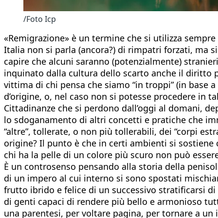
/Foto Icp
«Remigrazione» è un termine che si utilizza sempre 
Italia non si parla (ancora?) di rimpatri forzati, m
capire che alcuni saranno (potenzialmente) stranie
inquinato dalla cultura dello scarto anche il dirit
vittima di chi pensa che siamo “in troppi” (in base a 
d’origine, o, nel caso non si potesse procedere in t
Cittadinanze che si perdono dall’oggi al domani, dep
lo sdoganamento di altri concetti e pratiche che 
“altre”, tollerate, o non più tollerabili, dei “corpi e
origine? Il punto è che in certi ambienti si sostiene c
chi ha la pelle di un colore più scuro non può essere
È un controsenso pensando alla storia della penisola
di un impero al cui interno si sono spostati mischiando
frutto ibrido e felice di un successivo stratificarsi d
di genti capaci di rendere più bello e armonioso tu
una parentesi, per voltare pagina, per tornare a un i