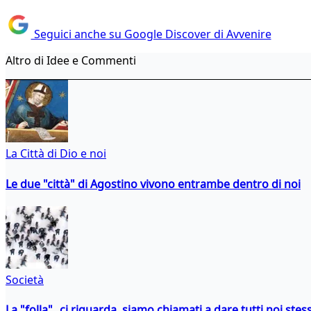
Seguici anche su Google Discover di Avvenire
Altro di Idee e Commenti
La Città di Dio e noi
Le due "città" di Agostino vivono entrambe dentro di noi
Società
La "folla" ci riguarda, siamo chiamati a dare tutti noi stess