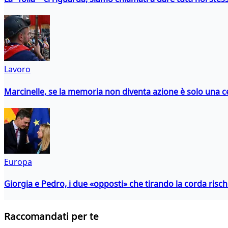
Lavoro
Marcinelle, se la memoria non diventa azione è solo una 
Europa
Giorgia e Pedro, i due «opposti» che tirando la corda risc
Raccomandati per te