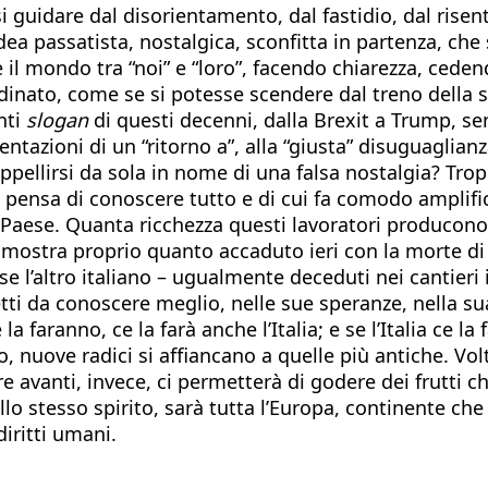
rsi guidare dal disorientamento, dal fastidio, dal ris
’idea passatista, nostalgica, sconfitta in partenza, ch
e il mondo tra “noi” e “loro”, facendo chiarezza, cede
dinato, come se si potesse scendere dal treno della 
anti
slogan
di questi decenni, dalla Brexit a Trump, s
tazioni di un “ritorno a”, alla “giusta” disuguaglianz
pellirsi da sola in nome di una falsa nostalgia? Trop
si pensa di conoscere tutto e di cui fa comodo amplific
ro Paese. Quanta ricchezza questi lavoratori producon
mostra proprio quanto accaduto ieri con la morte di t
e l’altro italiano – ugualmente deceduti nei cantieri 
fetti da conoscere meglio, nelle sue speranze, nella s
 faranno, ce la farà anche l’Italia; e se l’Italia ce la
nuove radici si affiancano a quelle più antiche. Voltar
dare avanti, invece, ci permetterà di godere dei frutti
ello stesso spirito, sarà tutta l’Europa, continente c
diritti umani.