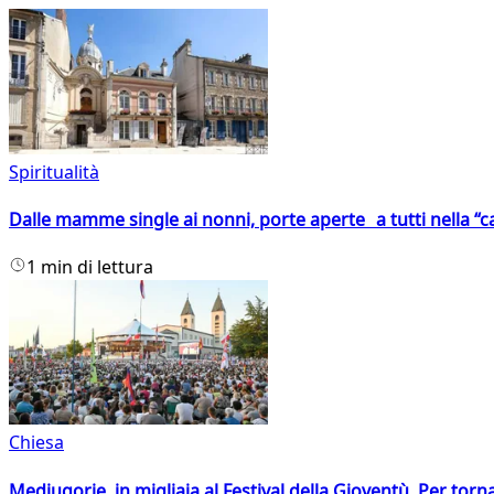
Spiritualità
Dalle mamme single ai nonni, porte aperte a tutti nella “cas
1 min di lettura
Chiesa
Medjugorje, in migliaia al Festival della Gioventù. Per torn