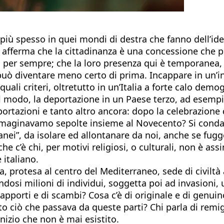
più spesso in quei mondi di destra che fanno dell’ide
a si afferma che la cittadinanza è una concessione che
ri per sempre; che la loro presenza qui è temporanea
to può diventare meno certo di prima. Incappare in un
quali criteri, oltretutto in un’Italia a forte calo dem
al modo, la deportazione in un Paese terzo, ad esempio
ortazioni e tanto altro ancora: dopo la celebrazione 
immaginavamo sepolte insieme al Novecento? Si conda
stranei”, da isolare ed allontanare da noi, anche se fug
he c’è chi, per motivi religiosi, o culturali, non è ass
 italiano.
, protesa al centro del Mediterraneo, sede di civilt
si milioni di individui, soggetta poi ad invasioni, una 
i apporti e di scambi? Cosa c’è di originale e di genuin
tto ciò che passava da queste parti? Chi parla di rem
nizio che non è mai esistito.