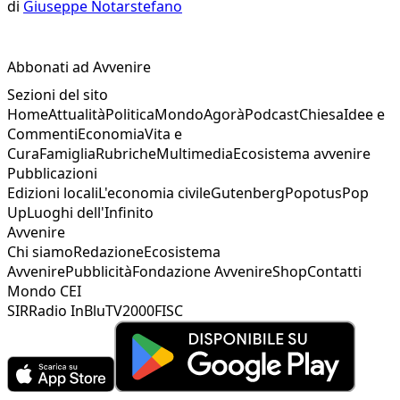
di
Giuseppe Notarstefano
Abbonati ad Avvenire
Sezioni del sito
Home
Attualità
Politica
Mondo
Agorà
Podcast
Chiesa
Idee e
Commenti
Economia
Vita e
Cura
Famiglia
Rubriche
Multimedia
Ecosistema avvenire
Pubblicazioni
Edizioni locali
L'economia civile
Gutenberg
Popotus
Pop
Up
Luoghi dell'Infinito
Avvenire
Chi siamo
Redazione
Ecosistema
Avvenire
Pubblicità
Fondazione Avvenire
Shop
Contatti
Mondo CEI
SIR
Radio InBlu
TV2000
FISC