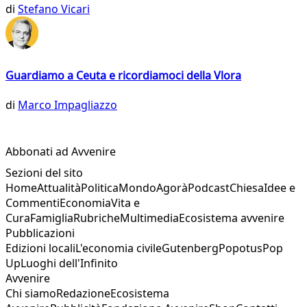
di
Stefano Vicari
Guardiamo a Ceuta e ricordiamoci della Vlora
di
Marco Impagliazzo
Abbonati ad Avvenire
Sezioni del sito
Home
Attualità
Politica
Mondo
Agorà
Podcast
Chiesa
Idee e
Commenti
Economia
Vita e
Cura
Famiglia
Rubriche
Multimedia
Ecosistema avvenire
Pubblicazioni
Edizioni locali
L'economia civile
Gutenberg
Popotus
Pop
Up
Luoghi dell'Infinito
Avvenire
Chi siamo
Redazione
Ecosistema