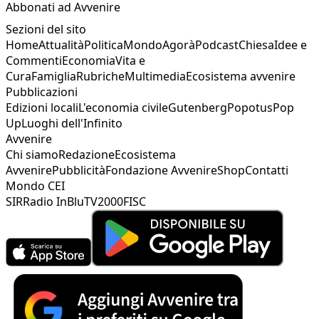
Abbonati ad Avvenire
Sezioni del sito
Home
Attualità
Politica
Mondo
Agorà
Podcast
Chiesa
Idee e
Commenti
Economia
Vita e
Cura
Famiglia
Rubriche
Multimedia
Ecosistema avvenire
Pubblicazioni
Edizioni locali
L'economia civile
Gutenberg
Popotus
Pop
Up
Luoghi dell'Infinito
Avvenire
Chi siamo
Redazione
Ecosistema
Avvenire
Pubblicità
Fondazione Avvenire
Shop
Contatti
Mondo CEI
SIR
Radio InBlu
TV2000
FISC