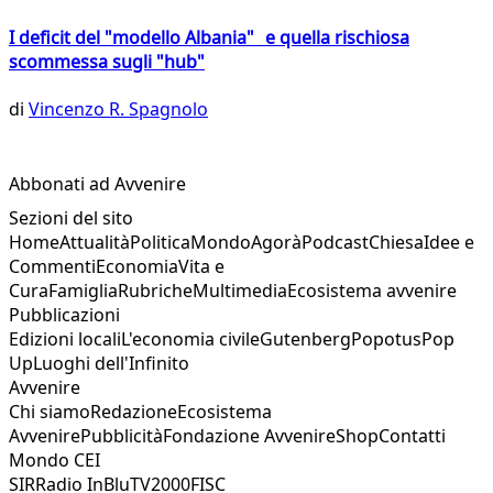
I deficit del "modello Albania" e quella rischiosa
scommessa sugli "hub"
di
Vincenzo R. Spagnolo
Abbonati ad Avvenire
Sezioni del sito
Home
Attualità
Politica
Mondo
Agorà
Podcast
Chiesa
Idee e
Commenti
Economia
Vita e
Cura
Famiglia
Rubriche
Multimedia
Ecosistema avvenire
Pubblicazioni
Edizioni locali
L'economia civile
Gutenberg
Popotus
Pop
Up
Luoghi dell'Infinito
Avvenire
Chi siamo
Redazione
Ecosistema
Avvenire
Pubblicità
Fondazione Avvenire
Shop
Contatti
Mondo CEI
SIR
Radio InBlu
TV2000
FISC