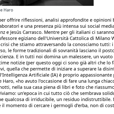
 de Haro
er offrire riflessioni, analisi approfondite e opinion
aboratori e una presenza più intensa sui social media.
nz e Jesús Carrasco. Mentre per gli italiani ci saranno,
rofessore egiziano dell'Università Cattolica di Milano
crisi che stiamo attraversando la conosciamo tutti: i v
so, le forme tradizionali di sovranità lasciano il po
cienza. E in tutti noi domina un malessere, un vuoto
e notizie (per questo oggi ci sono già altri che lo fa
vi, quella che permette di iniziare a superare la disin
ll'Intelligenza Artificiale (IA) è proprio appassionante
e Haro, «ho avuto l'occasione di fare una lunga chiac
inotti, nella sua casa piena di libri e foto che riassu
 viviamo: un'epoca in cui tutto ciò che sembrava solid
ualcosa di irriducibile, un residuo indistruttibile. 
 è il momento di cercare i germogli d'erba, non di cos