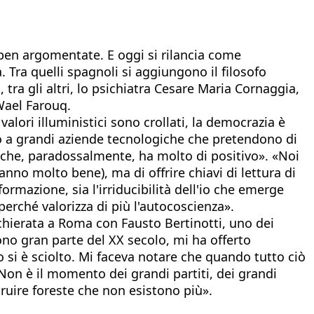
i ben argomentate. E oggi si rilancia come
 Tra quelli spagnoli si aggiungono il filosofo
 tra gli altri, lo psichiatra Cesare Maria Cornaggia,
 Wael Farouq.
alori illuministici sono crollati, la democrazia è
sto a grandi aziende tecnologiche che pretendono di
 che, paradossalmente, ha molto di positivo». «Noi
nno molto bene), ma di offrire chiavi di lettura di
formazione, sia l'irriducibilità dell'io che emerge
 perché valorizza di più l'autocoscienza».
chierata a Roma con Fausto Bertinotti, uno dei
mono gran parte del XX secolo, mi ha offerto
o si è sciolto. Mi faceva notare che quando tutto ciò
Non è il momento dei grandi partiti, dei grandi
truire foreste che non esistono più».