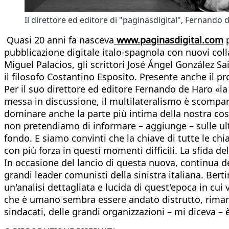
Il direttore ed editore di "paginasdigital", Fernando
Quasi 20 anni fa nasceva
www.paginasdigital.com
p
pubblicazione digitale italo-spagnola con nuovi coll
Miguel Palacios, gli scrittori José Ángel González Sai
il filosofo Costantino Esposito. Presente anche il p
Per il suo direttore ed editore Fernando de Haro «la 
messa in discussione, il multilateralismo è scompar
dominare anche la parte più intima della nostra cos
non pretendiamo di informare – aggiunge – sulle ultim
fondo. E siamo convinti che la chiave di tutte le chia
con più forza in questi momenti difficili. La sfida de
In occasione del lancio di questa nuova, continua d
grandi leader comunisti della sinistra italiana. Bert
un'analisi dettagliata e lucida di quest'epoca in cui
che è umano sembra essere andato distrutto, rimane q
sindacati, delle grandi organizzazioni – mi diceva –