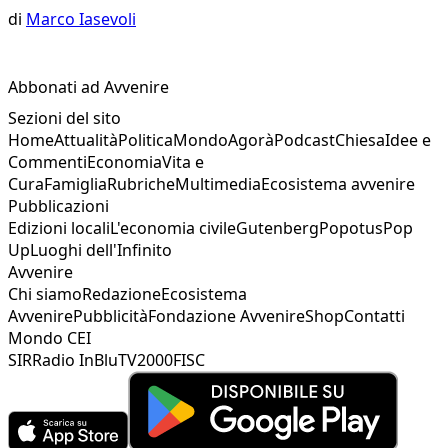
di
Marco Iasevoli
Abbonati ad Avvenire
Sezioni del sito
Home
Attualità
Politica
Mondo
Agorà
Podcast
Chiesa
Idee e
Commenti
Economia
Vita e
Cura
Famiglia
Rubriche
Multimedia
Ecosistema avvenire
Pubblicazioni
Edizioni locali
L'economia civile
Gutenberg
Popotus
Pop
Up
Luoghi dell'Infinito
Avvenire
Chi siamo
Redazione
Ecosistema
Avvenire
Pubblicità
Fondazione Avvenire
Shop
Contatti
Mondo CEI
SIR
Radio InBlu
TV2000
FISC