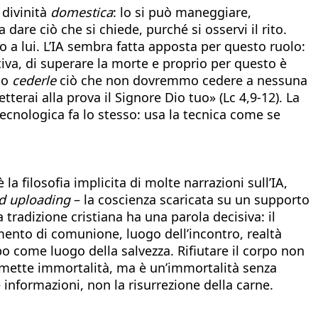
 divinità
domestica
: lo si può maneggiare,
 dare ciò che si chiede, purché si osservi il rito.
o a lui. L’IA sembra fatta apposta per questo ruolo:
ttiva, di superare la morte e proprio per questo è
mo
cederle
ciò che non dovremmo cedere a nessuna
tterai alla prova il Signore Dio tuo» (Lc 4,9-12). La
tecnologica fa lo stesso: usa la tecnica come se
la filosofia implicita di molte narrazioni sull’IA,
d uploading
– la coscienza scaricata su un supporto
la tradizione cristiana ha una parola decisiva: il
umento di comunione, luogo dell’incontro, realtà
rpo come luogo della salvezza. Rifiutare il corpo non
promette immortalità, ma è un’immortalità senza
 informazioni, non la risurrezione della carne.