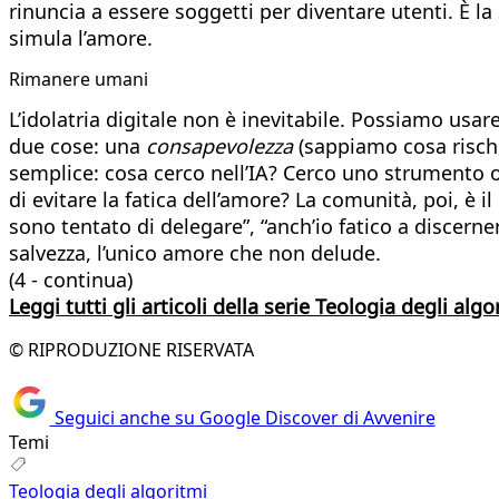
rinuncia a essere soggetti per diventare utenti. È la
simula l’amore.
Rimanere umani
L’idolatria digitale non è inevitabile. Possiamo usa
due cose: una
consapevolezza
(sappiamo cosa risc
semplice: cosa cerco nell’IA? Cerco uno strumento o
di evitare la fatica dell’amore? La comunità, poi, è
sono tentato di delegare”, “anch’io fatico a discerne
salvezza, l’unico amore che non delude.
(4 - continua)
Leggi tutti gli articoli della serie Teologia degli algo
© RIPRODUZIONE RISERVATA
Seguici anche su Google Discover di Avvenire
Temi
Teologia degli algoritmi