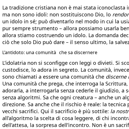
La tradizione cristiana non è mai stata iconoclasta i
ma non sono idoli: non sostituiscono Dio, lo
rendo
un idolo in sé; può diventarlo nel modo in cui la us
pur sempre strumento – allora possiamo usarla bene.
allora stiamo costruendo un idolo. La domanda decis
ciò che solo Dio può dare – il senso ultimo, la salve
L’antidoto: una comunità che sa discernere
L’idolatria non si sconfigge con leggi o divieti. Si s
custodisce, lo adora in segreto. La comunità, invece, r
sono chiamati a essere una comunità che
discerne 
Una comunità che prega, che interroga la Scrittura, 
adorarla, a interrogarla senza cederle il giudizio, 
senza algoritmi. Sa che ogni creatura – anche un al
direzione. Sa anche che il rischio è reale: la tecnica 
vecchi sacrifici. Qui il sacrificio è più sottile:
la nostr
all’algoritmo la scelta di cosa leggere, di chi incon
dell’attesa, la sorpresa dell’incontro. Non è un sacrif