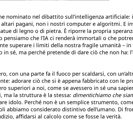
nominato nel dibattito sull’intelligenza artificiale: i
i altari pagani, non i nostri computer e algoritmi. E 
atue di legno o di pietra. È riporre la propria speranz
o pensiamo che l’IA ci renderà immortali o che potre
e superare i limiti della nostra fragile umanità – in 
 in sé, ma perché pretende di dare ciò che non ha: l’in
ero, con una parte fa il fuoco per scaldarsi, con un’altr
idente: adorare ciò che si è appena fabbricato con le 
ro superiori a noi, come se avessero in sé una sapien
, ma la struttura è la stessa:
dimentichiamo che siamo 
ntare idolo. Perché non è un semplice strumento, co
r secoli abbiamo considerato distintivo dell’umano. Di
dizio, affidarsi al calcolo come se fosse la verità.