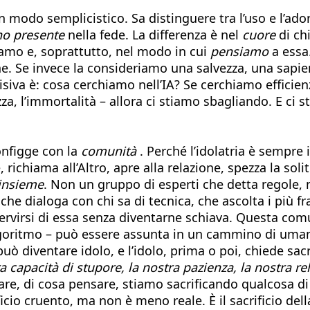
n modo semplicistico. Sa distinguere tra l’uso e l’ado
no presente
nella fede. La differenza è nel
cuore
di ch
iamo e, soprattutto, nel modo in cui
pensiamo
a essa
 Se invece la consideriamo una salvezza, una sapienz
iva è: cosa cerchiamo nell’IA? Se cerchiamo efficien
zza, l’immortalità – allora ci stiamo sbagliando. E ci 
configge con la
comunità
. Perché l’idolatria è sempre 
ichiama all’Altro, apre alla relazione, spezza la solitu
insieme
. Non un gruppo di esperti che detta regole,
che dialoga con chi sa di tecnica, che ascolta i più f
a servirsi di essa senza diventarne schiava. Questa 
goritmo – può essere assunta in un cammino di umaniz
può diventare idolo, e l’idolo, prima o poi, chiede sacr
a capacità di stupore, la nostra pazienza, la nostra re
trare, di cosa pensare, stiamo sacrificando qualcosa di
icio cruento, ma non è meno reale. È il sacrificio della