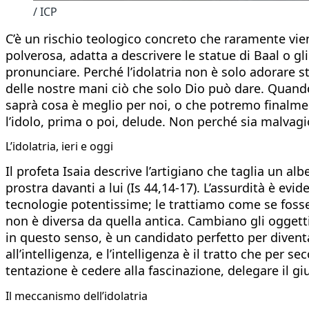
/ ICP
C’è un rischio teologico concreto che raramente viene 
polverosa, adatta a descrivere le statue di Baal o gl
pronunciare. Perché l’idolatria non è solo adorare st
delle nostre mani ciò che solo Dio può dare. Quand
saprà cosa è meglio per noi, o che potremo finalment
l’idolo, prima o poi, delude. Non perché sia malvagio
L’idolatria, ieri e oggi
Il profeta Isaia descrive l’artigiano che taglia un alb
prostra davanti a lui (Is 44,14-17). L’assurdità è ev
tecnologie potentissime; le trattiamo come se fosse
non è diversa da quella antica. Cambiano gli oggetti
in questo senso, è un candidato perfetto per dive
all’intelligenza, e l’intelligenza è il tratto che pe
tentazione è cedere alla fascinazione, delegare il giu
Il meccanismo dell’idolatria