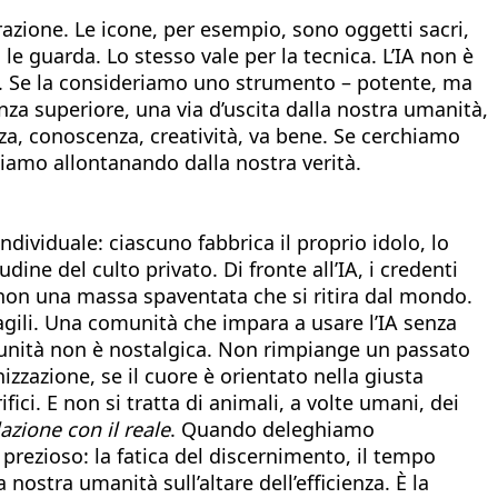
razione. Le icone, per esempio, sono oggetti sacri,
i le guarda. Lo stesso vale per la tecnica. L’IA non è
. Se la consideriamo uno strumento – potente, ma
a superiore, una via d’uscita dalla nostra umanità,
za, conoscenza, creatività, va bene. Se cerchiamo
stiamo allontanando dalla nostra verità.
individuale: ciascuno fabbrica il proprio idolo, lo
dine del culto privato. Di fronte all’IA, i credenti
 non una massa spaventata che si ritira dal mondo.
ragili. Una comunità che impara a usare l’IA senza
comunità non è nostalgica. Non rimpiange un passato
zazione, se il cuore è orientato nella giusta
ifici. E non si tratta di animali, a volte umani, dei
lazione con il reale
. Quando deleghiamo
 prezioso: la fatica del discernimento, il tempo
 nostra umanità sull’altare dell’efficienza. È la