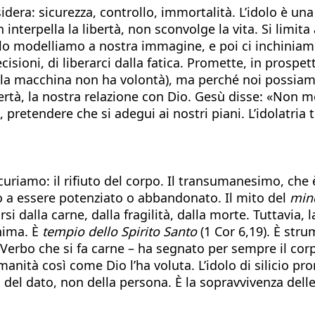
dera: sicurezza, controllo, immortalità. L’idolo è una
terpella la libertà, non sconvolge la vita. Si limita a
i: lo modelliamo a nostra immagine, e poi ci inchiniam
cisioni, di liberarci dalla fatica. Promette, in prospe
 (la macchina non ha volontà), ma perché noi possia
bertà, la nostra relazione con Dio. Gesù disse: «Non me
pretendere che si adegui ai nostri piani. L’idolatria 
curiamo: il rifiuto del corpo. Il transumanesimo, che è 
 a essere potenziato o abbandonato. Il mito del
min
rsi dalla carne, dalla fragilità, dalla morte. Tuttavia, 
nima. È
tempio dello Spirito Santo
(1 Cor 6,19). È str
il Verbo che si fa carne – ha segnato per sempre il co
umanità così come Dio l’ha voluta. L’idolo di silicio 
 del dato, non della persona. È la sopravvivenza delle