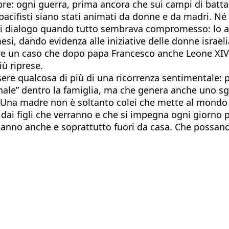
pre: ogni guerra, prima ancora che sui campi di battag
ifisti siano stati animati da donne e da madri. Né ch
 di dialogo quando tutto sembrava compromesso: lo a
esi, dando evidenza alle iniziative delle donne israel
re un caso che dopo papa Francesco anche Leone XIV a
ù riprese.
re qualcosa di più di una ricorrenza sentimentale: 
nale” dentro la famiglia, ma che genera anche uno sg
ce. Una madre non è soltanto colei che mette al mond
dai figli che verranno e che si impegna ogni giorno p
 hanno anche e soprattutto fuori da casa. Che possa