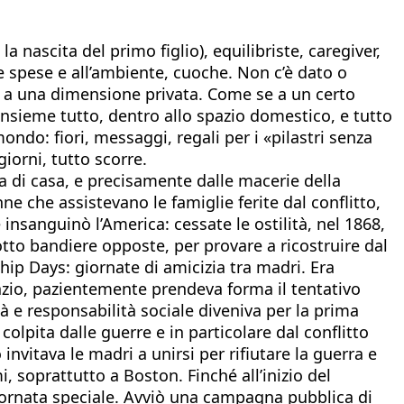
 nascita del primo figlio), equilibriste, caregiver,
e spese e all’ambiente, cuoche. Non c’è dato o
ato a una dimensione privata. Come se a un certo
nsieme tutto, dentro allo spazio domestico, e tutto
do: fiori, messaggi, regali per i «pilastri senza
giorni, tutto scorre.
 di casa, e precisamente dalle macerie della
e che assistevano le famiglie ferite dal conflitto,
insanguinò l’America: cessate le ostilità, nel 1868,
sotto bandiere opposte, per provare a ricostruire dal
ip Days: giornate di amicizia tra madri. Era
spazio, pazientemente prendeva forma il tentativo
tà e responsabilità sociale diveniva per la prima
 colpita dalle guerre e in particolare dal conflitto
nvitava le madri a unirsi per rifiutare la guerra e
 soprattutto a Boston. Finché all’inizio del
giornata speciale. Avviò una campagna pubblica di