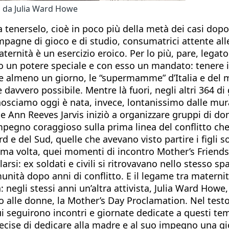
i da Julia Ward Howe
tenerselo, cioè in poco più della metà dei casi dopo la
mpagne di gioco e di studio, consumatrici attente all
aternità è un esercizio eroico. Per lo più, pare, leg
o un potere speciale e con esso un mandato: tenere i
 almeno un giorno, le “supermamme” d’Italia e del mon
davvero possibile. Mentre là fuori, negli altri 364 di 
sciamo oggi è nata, invece, lontanissimo dalle mura
 Ann Reeves Jarvis iniziò a organizzare gruppi di donn
impegno coraggioso sulla prima linea del conflitto che 
d e del Sud, quelle che avevano visto partire i figli 
ima volta, quei momenti di incontro Mother’s Friendsh
arsi: ex soldati e civili si ritrovavano nello stesso 
omunità dopo anni di conflitto. E il legame tra materni
: negli stessi anni un’altra attivista, Julia Ward Howe,
 alle donne, la Mother’s Day Proclamation. Nel testo i
 seguirono incontri e giornate dedicate a questi temi,
 decise di dedicare alla madre e al suo impegno una 