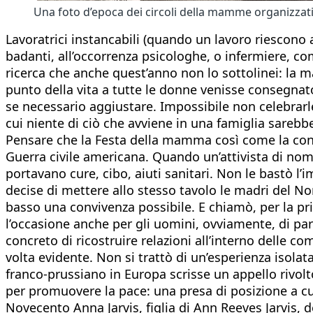
Una foto d’epoca dei circoli della mamme organizzat
Lavoratrici instancabili (quando un lavoro riescono a 
badanti, all’occorrenza psicologhe, o infermiere, co
ricerca che anche quest’anno non lo sottolinei: la m
punto della vita a tutte le donne venisse consegnat
se necessario aggiustare. Impossibile non celebrarle
cui niente di ciò che avviene in una famiglia sarebbe 
Pensare che la Festa della mamma così come la cono
Guerra civile americana. Quando un’attivista di nome
portavano cure, cibo, aiuti sanitari. Non le bastò l’
decise di mettere allo stesso tavolo le madri del Nor
basso una convivenza possibile. E chiamò, per la pr
l’occasione anche per gli uomini, ovviamente, di parl
concreto di ricostruire relazioni all’interno delle c
volta evidente. Non si trattò di un’esperienza isolata
franco-prussiano in Europa scrisse un appello rivolto
per promuovere la pace: una presa di posizione a cui
Novecento Anna Jarvis, figlia di Ann Reeves Jarvis,