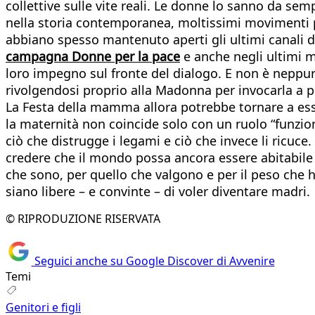
collettive sulle vite reali. Le donne lo sanno da sem
nella storia contemporanea, moltissimi movimenti pac
abbiano spesso mantenuto aperti gli ultimi canali
campagna Donne per la pace
e anche negli ultimi m
loro impegno sul fronte del dialogo. E non è neppu
rivolgendosi proprio alla Madonna per invocarla a pi
La Festa della mamma allora potrebbe tornare a esse
la maternità non coincide solo con un ruolo “funzio
ciò che distrugge i legami e ciò che invece li ricu
credere che il mondo possa ancora essere abitabile 
che sono, per quello che valgono e per il peso che
siano libere – e convinte – di voler diventare madri.
© RIPRODUZIONE RISERVATA
Seguici anche su Google Discover di Avvenire
Temi
Genitori e figli