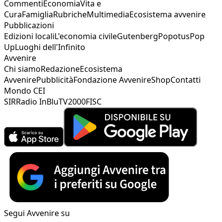
Commenti
Economia
Vita e
Cura
Famiglia
Rubriche
Multimedia
Ecosistema avvenire
Pubblicazioni
Edizioni locali
L'economia civile
Gutenberg
Popotus
Pop
Up
Luoghi dell'Infinito
Avvenire
Chi siamo
Redazione
Ecosistema
Avvenire
Pubblicità
Fondazione Avvenire
Shop
Contatti
Mondo CEI
SIR
Radio InBlu
TV2000
FISC
Segui Avvenire su