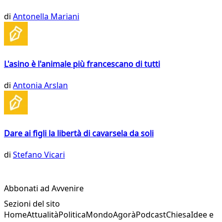
di
Antonella Mariani
L'asino è l'animale più francescano di tutti
di
Antonia Arslan
Dare ai figli la libertà di cavarsela da soli
di
Stefano Vicari
Abbonati ad Avvenire
Sezioni del sito
Home
Attualità
Politica
Mondo
Agorà
Podcast
Chiesa
Idee e