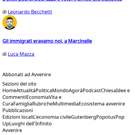
di
Leonardo Becchetti
Gli immigrati eravamo noi, a Marcinelle
di
Luca Mazza
Abbonati ad Avvenire
Sezioni del sito
Home
Attualità
Politica
Mondo
Agorà
Podcast
Chiesa
Idee e
Commenti
Economia
Vita e
Cura
Famiglia
Rubriche
Multimedia
Ecosistema avvenire
Pubblicazioni
Edizioni locali
L'economia civile
Gutenberg
Popotus
Pop
Up
Luoghi dell'Infinito
Avvenire