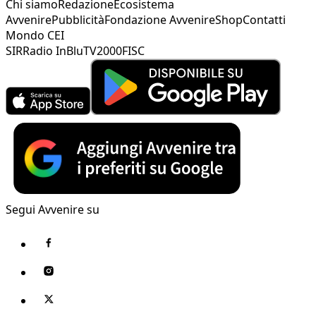
Chi siamo
Redazione
Ecosistema
Avvenire
Pubblicità
Fondazione Avvenire
Shop
Contatti
Mondo CEI
SIR
Radio InBlu
TV2000
FISC
Segui Avvenire su