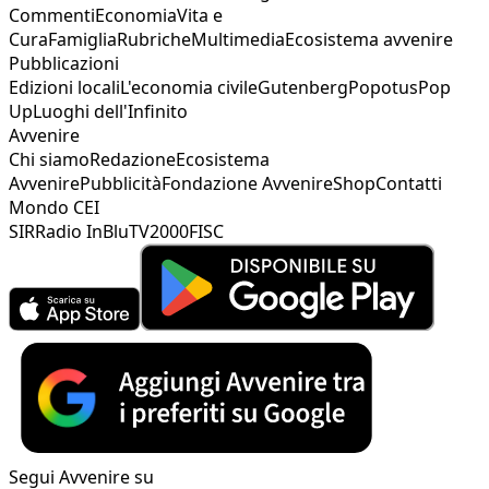
Commenti
Economia
Vita e
Cura
Famiglia
Rubriche
Multimedia
Ecosistema avvenire
Pubblicazioni
Edizioni locali
L'economia civile
Gutenberg
Popotus
Pop
Up
Luoghi dell'Infinito
Avvenire
Chi siamo
Redazione
Ecosistema
Avvenire
Pubblicità
Fondazione Avvenire
Shop
Contatti
Mondo CEI
SIR
Radio InBlu
TV2000
FISC
Segui Avvenire su