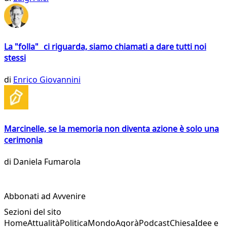
La "folla" ci riguarda, siamo chiamati a dare tutti noi
stessi
di
Enrico Giovannini
Marcinelle, se la memoria non diventa azione è solo una
cerimonia
di
Daniela Fumarola
Abbonati ad Avvenire
Sezioni del sito
Home
Attualità
Politica
Mondo
Agorà
Podcast
Chiesa
Idee e