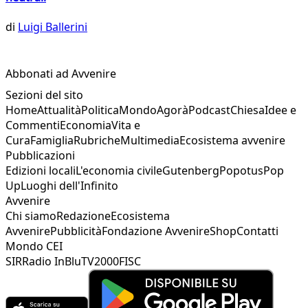
di
Luigi Ballerini
Abbonati ad Avvenire
Sezioni del sito
Home
Attualità
Politica
Mondo
Agorà
Podcast
Chiesa
Idee e
Commenti
Economia
Vita e
Cura
Famiglia
Rubriche
Multimedia
Ecosistema avvenire
Pubblicazioni
Edizioni locali
L'economia civile
Gutenberg
Popotus
Pop
Up
Luoghi dell'Infinito
Avvenire
Chi siamo
Redazione
Ecosistema
Avvenire
Pubblicità
Fondazione Avvenire
Shop
Contatti
Mondo CEI
SIR
Radio InBlu
TV2000
FISC